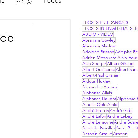
IE
ART(S)
FOCUS
- POSTS EN FRANCAIS
- POSTS IN ENGLISH
A. S. B
 de
AUDIO - VIDEO
Abraham Cowley
Abraham Maslow
Adolphe Brisson
Adolphe Re
Adrien Mithouard
Alain-Four
Alan Seeger
Albert Giraud
Albert Guillaume
Albert Sam
Albert-Paul Granier
Aldous Huxley
Alexandre Arnoux
Alphonse Allais
Alphonse Daudet
Alphonse 
Amelia Opie
Amiel
André Breton
André Gide
André Lafon
André Lebey
André Lemoyne
André Suar
Anna de Noailles
Anne Bron
Antonin Artaud
Aragon