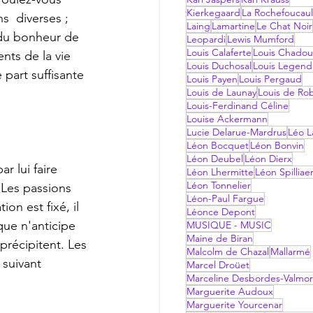
Kierkegaard
La Rochefoucau
s  diverses ; 
Laing
Lamartine
Le Chat Noir
 du bonheur de 
Leopardi
Lewis Mumford
Louis Calaferte
Louis Chadou
nts de la vie 
Louis Duchosal
Louis Legend
 part suffisante 
Louis Payen
Louis Pergaud
Louis de Launay
Louis de Ro
Louis-Ferdinand Céline
Louise Ackermann
Lucie Delarue-Mardrus
Léo La
Léon Bocquet
Léon Bonvin
Léon Deubel
Léon Dierx
Léon Lhermitte
Léon Spilliae
Léon Tonnelier
 Les passions 
Léon-Paul Fargue
on est fixé, il 
Léonce Depont
ue n'anticipe 
MUSIQUE - MUSIC
Maine de Biran
précipitent. Les 
Malcolm de Chazal
Mallarmé
 suivant 
Marcel Droüet
Marceline Desbordes-Valmo
Marguerite Audoux
Marguerite Yourcenar