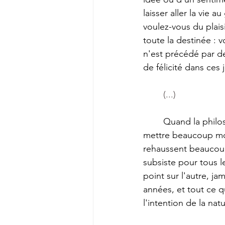
laisser aller la vie 
voulez-vous du plais
toute la destinée : 
n'est précédé par de 
de félicité dans ces
(...) 
	Quand la philosophie s'empare de l'âme, elle commence, sans doute, par lui faire 
mettre beaucoup moi
rehaussent beaucoup 
subsiste pour tous l
point sur l'autre, ja
années, et tout ce q
l'intention de la nat