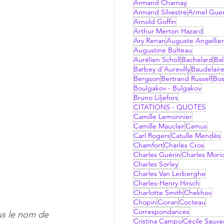
Armand Charnay
Armand Silvestre
Armel Gue
Arnold Goffin
Arthur Merton Hazard
Ary Renan
Auguste Angellier
Augustine Bulteau
Aurélien Scholl
Bachelard
Bal
Barbey d'Aurevilly
Baudelair
Bergson
Bertrand Russell
Bo
Boulgakov - Bulgakov
Bruno Liljefors
CITATIONS - QUOTES
Camille Lemonnier
Camille Mauclair
Camus
Carl Rogers
Catulle Mendès
Chamfort
Charles Cros
Charles Guérin
Charles Mori
Charles Sorley
Charles Van Lerberghe
Charles-Henry Hirsch
Charlotte Smith
Chekhov
Chopin
Cioran
Cocteau
Correspondances
s le nom de 
Cristina Campo
Cécile Sauv