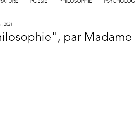
ÉRATURE
POÉSIE
PHILOSOPHIE
PSYCHOLOG
r. 2021
S
CHOSES VUES (Photographies)
hilosophie", par Madame