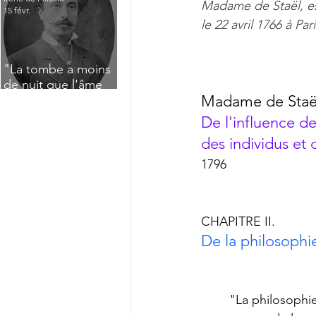
Madame de Staël, es
15 févr.
le 
22 avril
1766
 à 
Pari
"La tombe a moins
de nuit que l'âme
Madame de St
aë
n'a de jour" : Deux
saisissants poèmes
De l'influence de
de deuil de Raoul
des individus et 
Lafagette (1892)
1796
CHAPITRE II. 
De la philosophi
	"La philosophie, dont je crois utile et possible aux âmes passionnées d'adopter les 