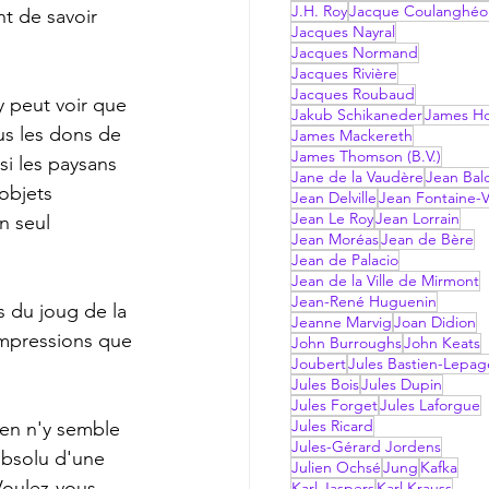
J.H. Roy
Jacque Coulanghéo
t de savoir 
Jacques Nayral
Jacques Normand
Jacques Rivière
Jacques Roubaud
Jakub Schikaneder
James Hol
us les dons de 
James Mackereth
James Thomson (B.V.)
i les paysans 
Jane de la Vaudère
Jean Bal
objets  
Jean Delville
Jean Fontaine-V
Jean Le Roy
Jean Lorrain
n seul 
Jean Moréas
Jean de Bère
Jean de Palacio
Jean de la Ville de Mirmont
Jean-René Huguenin
Jeanne Marvig
Joan Didion
impressions que 
John Burroughs
John Keats
Joubert
Jules Bastien-Lepag
Jules Bois
Jules Dupin
Jules Forget
Jules Laforgue
Jules Ricard
Jules-Gérard Jordens
absolu d'une 
Julien Ochsé
Jung
Kafka
Voulez-vous 
Karl Jaspers
Karl Krauss