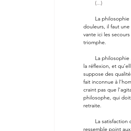
	(...) 
	La philosophie n'est pas de l'insensibilité ; quoiqu'elle diminue l'atteinte des vives 
douleurs, il faut un
vante ici les secours 
triomphe. 
	La philosophie se sent de son origine. Comme elle naît toujours de la profondeur de 
la réflexion, et qu'e
suppose des qualités
fait inconnue à l'ho
craint pas que l'agit
philosophe, qui doit
retraite.
	La satisfaction que donne la possession de soi, acquise par la méditation, ne 
ressemble point aux p