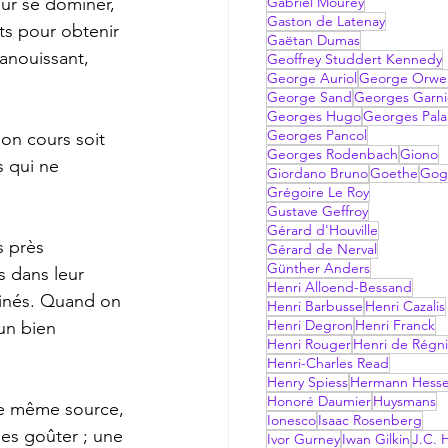
our se dominer, 
Gabriel Mourey
Gaston de Latenay
rts pour obtenir 
Gaëtan Dumas
vanouissant, 
Geoffrey Studdert Kennedy
George Auriol
George Orwel
George Sand
Georges Garni
Georges Hugo
Georges Pala
Georges Pancol
Georges Rodenbach
Giono
s qui ne 
Giordano Bruno
Goethe
Gog
Grégoire Le Roy
Gustave Geffroy
Gérard d'Houville
Gérard de Nerval
Günther Anders
 dans leur 
Henri Alloend-Bessand
ruinés. Quand on 
Henri Barbusse
Henri Cazalis
Henri Degron
Henri Franck
un bien 
Henri Rouger
Henri de Régni
Henri-Charles Read
Henry Spiess
Hermann Hess
Honoré Daumier
Huysmans
Ionesco
Isaac Rosenberg
les goûter ; une 
Ivor Gurney
Iwan Gilkin
J.C. H