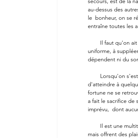
secours, est de la na
au-dessus des autres 
le  bonheur, on se ré
entraîne toutes les a
	Il faut qu'on ait appris à concevoir la vie passivement, à supporter que son cours soit 
uniforme, à suppléer
dépendent ni du sor
	Lorsqu'on s'est dit qu'il est impossible d'obtenir le bonheur, on est plus près  
d'atteindre à quelq
fortune ne se retrouv
a fait le sacrifice d
imprévu,  dont aucu
	Il est une multitude de jouissances partielles qui ne dérivent point d'une même source, 
mais offrent des pla