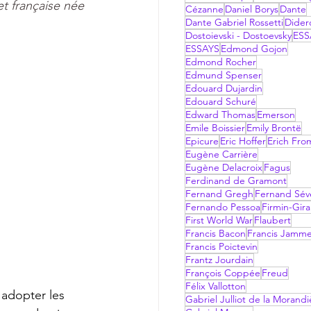
et 
française
 née 
Cézanne
Daniel Borys
Dante
Dante Gabriel Rossetti
Dider
Dostoievski - Dostoevsky
ESS
ESSAYS
Edmond Gojon
Edmond Rocher
Edmund Spenser
Edouard Dujardin
Edouard Schuré
Edward Thomas
Emerson
Emile Boissier
Emily Brontë
Epicure
Eric Hoffer
Erich Fr
Eugène Carrière
Eugène Delacroix
Fagus
Ferdinand de Gramont
Fernand Gregh
Fernand Sév
Fernando Pessoa
Firmin-Gir
First World War
Flaubert
Francis Bacon
Francis Jamm
Francis Poictevin
Frantz Jourdain
François Coppée
Freud
Félix Vallotton
Gabriel Julliot de la Morandi