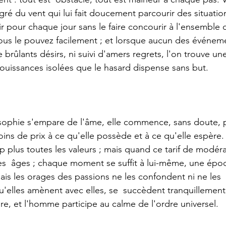
au gré du vent qui lui fait doucement parcourir des situation
ir pour chaque jour sans le faire concourir à l'ensemble
vous le pouvez facilement ; et lorsque aucun des événeme
brûlants désirs, ni suivi d'amers regrets, l'on trouve une
 jouissances isolées que le hasard dispense sans but.
ns de prix à ce qu'elle possède et à ce qu'elle espère.
plus toutes les valeurs ; mais quand ce tarif de modérati
es  âges ; chaque moment se suffit à lui-même, une époq
mais les orages des passions ne les confondent ni ne les  
u'elles amènent avec elles, se  succèdent tranquillement
ure, et l'homme participe au calme de l'ordre universel.