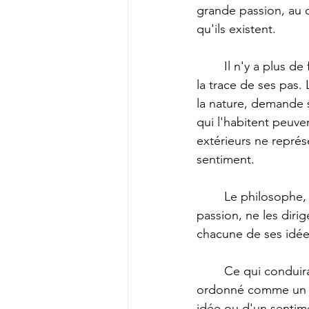
grande passion, au c
qu'ils existent.
	Il n'y a plus de fleurs dans ce parterre qu'elle a parcouru ; son amant n'y peut voir que 
la trace de ses pas
la nature, demande s
qui l'habitent peuve
extérieurs ne représ
sentiment.
	Le philosophe, par un grand acte de courage, ayant délivré ses pensées du joug de la 
passion, ne les diri
chacune de ses idées
	Ce qui conduirait surtout à penser que la vie est un voyage, c'est que rien n'y semble 
ordonné comme un sé
idée ou d'un sentime