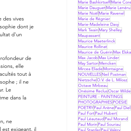
Marie Bashkirtseff
Marie Corel
Marie Dauguet
Marie Lenéru
Marie Noël
Marie Ravenel
Marie de Régnier
Marie-Madeleine Davy
osophie dont je 
Mark Twain
Mary Shelley
ultat d'un 
Maupassant
Maurice Maeterlinck
Maurice Rollinat
Maurice de Guérin
Max Elsk
Max Jacob
Max Linder
May Sarton
Mencken
sions, elle 
Mircea Eliade
Montaigne
cultés tout à 
NOUVELLES
Neil Postman
Nietzsche
O.V. de L. Milosz
ophe ; il ne 
Octave Mirbeau
r. Le 
Onésime Reclus
Oscar Wilde
PEINTURE - PAINTINGS
même dans la 
PHOTOGRAPHIES
POESIE
POETRY
Paul Arène
Paul Diel
Paul Fort
Paul Hubert
Paul Léautaud
Paul Morand
Paul Morin
Paul Souriau
est exigeant, il 
Paul Stapfer
Paul Valéry