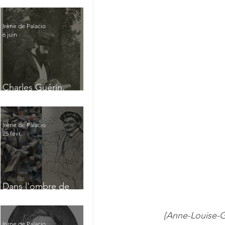
Irène de Palacio
6 juin
Charles Guérin,
homme intérieur
Irène de Palacio
25 févr.
Dans l'ombre de
Jacques Nayral
{Anne-Louise-G
Irène de Palacio