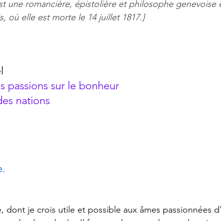
t une 
romancière
, 
épistolière
 et 
philosophe
genevoise
 
s
, où elle est morte le 
14
juillet
1817
.}
l
s passions sur le bonheur 
des nations
e.