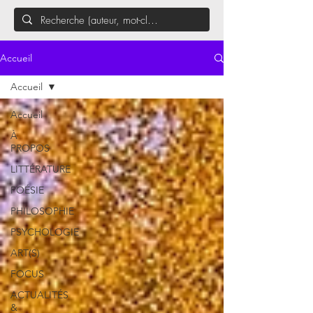
Accueil
Accueil
Accueil
À
PROPOS
LITTÉRATURE
POÉSIE
PHILOSOPHIE
PSYCHOLOGIE
ART(S)
FOCUS
ACTUALITÉS
&