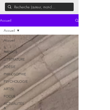
Accueil
Accueil
Accueil
À
PROPOS
LITTÉRATURE
POÉSIE
PHILOSOPHIE
PSYCHOLOGIE
ART(S)
FOCUS
ACTUALITÉS
&