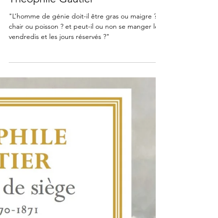
LITTÉRATURE
"De l'obésité en littérature", par
Théophile Gautier
"L’homme de génie doit-il être gras ou maigre ?
chair ou poisson ? et peut-il ou non se manger les
vendredis et les jours réservés ?"