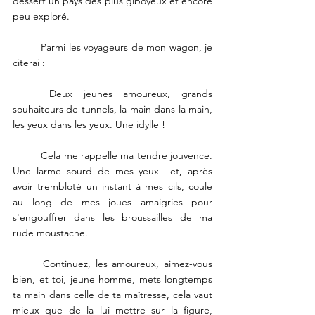
dessert un pays des plus giboyeux et encore 
peu exploré. 
	Parmi les voyageurs de mon wagon, je 
citerai : 
	Deux jeunes amoureux, grands 
souhaiteurs de tunnels, la main dans la main, 
les yeux dans les yeux. Une idylle ! 
	Cela me rappelle ma tendre jouvence. 
Une larme sourd de mes yeux  et, après 
avoir trembloté un instant à mes cils, coule 
au long de mes joues amaigries pour 
s'engouffrer dans les broussailles de ma 
rude moustache. 
	Continuez, les amoureux, aimez-vous 
bien, et toi, jeune homme, mets longtemps 
ta main dans celle de ta maîtresse, cela vaut 
mieux que de la lui mettre sur la figure, 