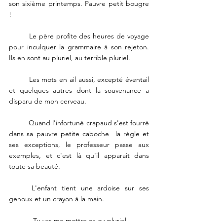
son sixième printemps. Pauvre petit bougre 
! 
	Le père profite des heures de voyage 
pour inculquer la grammaire à son rejeton. 
Ils en sont au pluriel, au terrible pluriel. 
	Les mots en ail aussi, excepté éventail 
et quelques autres dont la souvenance a 
disparu de mon cerveau. 
	Quand l'infortuné crapaud s'est fourré 
dans sa pauvre petite caboche  la règle et 
ses exceptions, le professeur passe aux 
exemples, et c'est là qu'il apparaît dans 
toute sa beauté. 
	L'enfant tient une ardoise sur ses 
genoux et un crayon à la main. 
	- Tu vas me mettre ça au pluriel. 