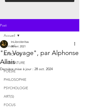
Post
Accueil
InLibroVeritas
Accueil
30 avr. 2021
"En Voyage", par Alphonse
À PROPOS
Allais
LITTÉRATURE
Dernière mise à jour :
28 oct. 2024
POÉSIE
PHILOSOPHIE
PSYCHOLOGIE
ART(S)
FOCUS