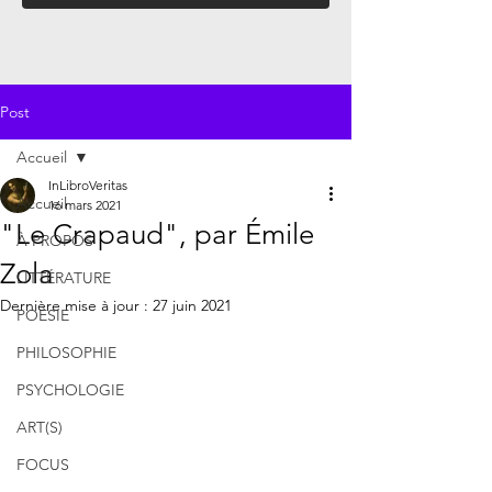
Post
Accueil
InLibroVeritas
Accueil
16 mars 2021
"Le Crapaud", par Émile
À PROPOS
Zola
LITTÉRATURE
Dernière mise à jour :
27 juin 2021
POÉSIE
PHILOSOPHIE
PSYCHOLOGIE
ART(S)
FOCUS