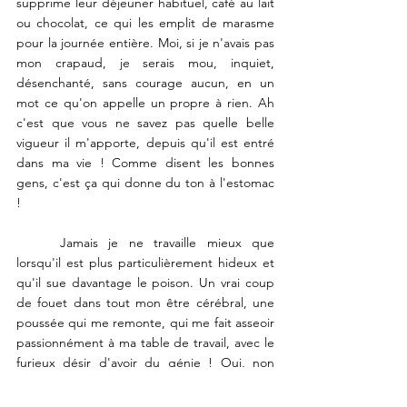
supprime leur déjeuner habituel, café au lait 
ou chocolat, ce qui les emplit de marasme 
pour la journée entière. Moi, si je n'avais pas 
mon crapaud, je serais mou, inquiet, 
désenchanté, sans courage aucun, en un 
mot ce qu'on appelle un propre à rien. Ah 
c'est que vous ne savez pas quelle belle 
vigueur il m'apporte, depuis qu'il est entré 
dans ma vie ! Comme disent les bonnes 
gens, c'est ça qui donne du ton à l'estomac 
! 
	Jamais je ne travaille mieux que 
lorsqu'il est plus particulièrement hideux et 
qu'il sue davantage le poison. Un vrai coup 
de fouet dans tout mon être cérébral, une 
poussée qui me remonte, qui me fait asseoir 
passionnément à ma table de travail, avec le 
furieux désir d'avoir du génie ! Oui, non 
seulement il me fait l'estomac allègre, solide, 
capable d'avaler l'injure et la scélératesse, 