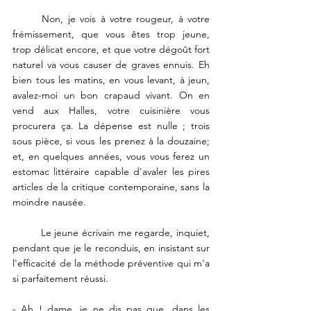
	Non, je vois à votre rougeur, à votre 
frémissement, que vous êtes trop jeune, 
trop délicat encore, et que votre dégoût fort 
naturel va vous causer de graves ennuis. Eh 
bien tous les matins, en vous levant, à jeun, 
avalez-moi un bon crapaud vivant. On en 
vend aux Halles, votre cuisinière vous 
procurera ça. La dépense est nulle ; trois 
sous pièce, si vous les prenez à la douzaine; 
et, en quelques années, vous vous ferez un 
estomac littéraire capable d'avaler les pires 
articles de la critique contemporaine, sans la 
moindre nausée. 
	Le jeune écrivain me regarde, inquiet, 
pendant que je le reconduis, en insistant sur 
l'efficacité de la méthode préventive qui m'a 
si parfaitement réussi. 
- Ah ! dame, je ne dis pas que, dans les 