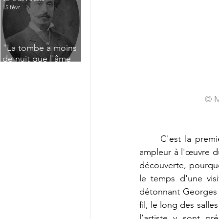
15 févr.
"La tombe a moins
de nuit que l'âme
n'a de jour" : Deux
saisissants poèmes
de deuil de Raoul
© M
Lafagette (1892)
	C'est la première fois que l'on consacre une exposition monographique d’une telle 
ampleur à l'œuvre du
découverte, pourquoi
le temps d'une visi
détonnant Georges H
fil, le long des sal
l’artiste y sont p