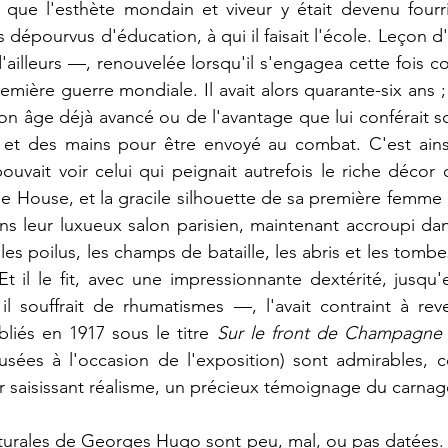
e que l'esthète mondain et viveur y était devenu fourri
is dépourvus d'éducation
,
 à qui il faisait l'école. Leçon 
'ailleurs —, renouvelée lorsqu'il s'engagea cette fois c
emière guerre mondiale. Il avait alors quarante-six ans ; 
on âge déjà avancé ou de l'avantage que lui conférait son s
 et des mains pour être envoyé au combat. C'est ains
ouvait voir celui qui peignait autrefois le riche décor
le House, et la gracile silhouette de sa première femme
ns leur luxueux salon parisien, 
maintenant 
accroupi dan
es poilus, les champs de bataille, les abris et les tombes
Et il le fit, avec une impressionnante dextérité, jusqu'e
l souffrait de rhumatismes —, l'avait contraint à reven
liés en 1917 sous le titre 
Sur le front de Champagne (
usées à l'occasion de l'exposition)
sont admirables, co
ur saisissant réalisme, un précieux témoignage du carnag