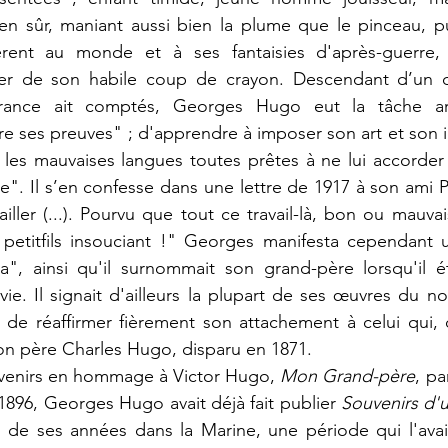
bien sûr, maniant aussi bien la plume que le pinceau, 
érent au monde et à ses fantaisies d'après-guerre, qu
er de son habile coup de crayon. 
Descendant 
d’
un d
France ait comptés, Georges Hugo eut la tâche ar
re ses preuves" ; d'
apprendre à imposer son art et son i
 les mauvaises langues toutes prêtes à ne lui accorder 
de". 
Il s’en confesse dans une lettre de 1917 à son ami P
ailler (...). Pourvu que tout ce travail-là, bon ou mauva
 petitfils insouciant !" Georges 
manifesta cependant un
a", ainsi qu'il surnommait son grand-père lorsqu'il éta
 vie. Il signait d'ailleurs la plupart de ses œuvres du
 de réaffirmer fièrement son attachement à celui qui, d
son père Charles Hugo, disparu en 1871.
ouvenirs en hommage à Victor Hugo, 
Mon Grand-père
, pa
1896, Georges Hugo avait déjà fait publier 
Souvenirs d'
s de ses années dans la Marine, une période qui l'ava