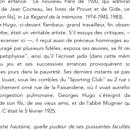
on enfance. "Le nouveau Paris de 1920, qui admirait 
e de Jean Cocteau, les livres de Proust et de Gide, ce 
 fils], in 
Le Regard de la mémoire. 1914-1945
, 1983).
r-Hugo, 
ci-devant 
flambeur, grand travailleur, fin observ
e, était un véritable artiste. S'il essuya des critiques,
recenser ici
—,
il reçut aussi de précieux hommages au c
agé par plusieurs fidèles, exposa ses œuvres, se fit respe
etiphysse", ainsi qu'il l'écrivait jadis (dans cette mê
u jeu et ses successives 
errances provoquèrent so
 ses jours dans la pauvreté. 
Ses derniers instants se pas
 louait, sous les combles du "Sporting Club" au 2 rue de
richement orné rue de la Faisanderie, où il vivait autrefoi
ngestion pulmonaire, Georges Hugo s'éteignit 
da
e son fils, de ses vieux amis, et de l'abbé Mugnier qui
C'était le 5 février 1925.
ie hautaine, quelle pudeur de ses puissantes facultés, q