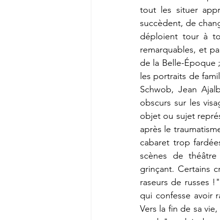
tout les situer ap
succèdent, de chang
déploient tour à to
remarquables, et par
de la Belle-Époque ;
les portraits 
de famil
Schwob, Jean Ajalbe
obscurs sur les visa
objet ou sujet repré
après le traumatisme 
cabaret trop fardée
scènes de théâtre
grinçant. Certains c
raseurs de russes !
qui confesse avoir r
Vers la fin de sa vi