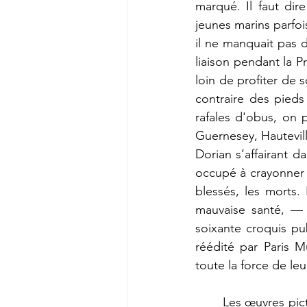
marqué. Il faut dir
jeunes marins parfo
il ne manquait pas d
liaison pendant la Pr
loin de profiter de s
contraire des pieds
rafales d'obus, on p
Guernesey, Hautevil
Dorian 
s’affairant 
da
occupé à crayonner l
blessés, les morts. 
mauvaise santé, — i
soixante croquis pub
réédité par Paris M
toute la force de le
	Les œuvres picturales de Georges Hugo sont peu, mal, ou pas datées. On peut malgré 