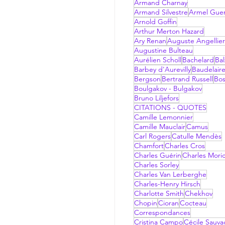
Armand Charnay
Armand Silvestre
Armel Gue
Arnold Goffin
Arthur Merton Hazard
Ary Renan
Auguste Angellier
Augustine Bulteau
Aurélien Scholl
Bachelard
Bal
Barbey d'Aurevilly
Baudelair
Bergson
Bertrand Russell
Bo
Boulgakov - Bulgakov
Bruno Liljefors
CITATIONS - QUOTES
Camille Lemonnier
Camille Mauclair
Camus
Carl Rogers
Catulle Mendès
Chamfort
Charles Cros
Charles Guérin
Charles Mori
Charles Sorley
Charles Van Lerberghe
Charles-Henry Hirsch
Charlotte Smith
Chekhov
Chopin
Cioran
Cocteau
Correspondances
Cristina Campo
Cécile Sauv