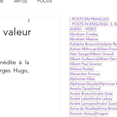
IE
ART(S)
FOCUS
- POSTS EN FRANCAIS
- POSTS IN ENGLISH
A. S. B
 valeur
AUDIO - VIDEO
Abraham Cowley
Abraham Maslow
Adolphe Brisson
Adolphe Re
Adrien Mithouard
Alain-Four
Alan Seeger
Albert Giraud
Albert Guillaume
Albert Sam
nédite à la 
Albert-Paul Granier
Aldous Huxley
rges Hugo, 
Alexandre Arnoux
Alphonse Allais
Alphonse Daudet
Alphonse 
Amelia Opie
Amiel
André Breton
André Gide
André Lafon
André Lebey
André Lemoyne
André Suar
Anna de Noailles
Anne Bron
Antonin Artaud
Aragon