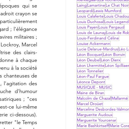
'époques qui se 
Laing
Lamartine
Le Chat Noir
Leopardi
Lewis Mumford
droit crayon se 
Louis Calaferte
Louis Chadou
articulièrement 
Louis Duchosal
Louis Legend
Louis Payen
Louis Pergaud
ard ; l'élégance 
Louis de Launay
Louis de Ro
ires militaires ; 
Louis-Ferdinand Céline
Louise Ackermann
Lockroy, Marcel 
Lucie Delarue-Mardrus
Léo La
rise des clairs-
Léon Bocquet
Léon Bonvin
u donne à chaque 
Léon Deubel
Léon Dierx
Léon Lhermitte
Léon Spilliae
enu à la société 
Léon Tonnelier
es chanteuses de 
Léon-Paul Fargue
Léonce Depont
, 
l'agitation des 
MUSIQUE - MUSIC
ouche d'humour 
Maine de Biran
Malcolm de Chazal
Mallarmé
tiriques ; "ces 
Marcel Droüet
est-ce lui-même 
Marceline Desbordes-Valmo
rie ci-dessous). 
Marguerite Audoux
Marguerite Yourcenar
retter "le Temps 
Marie Bashkirtseff
Marie Corel