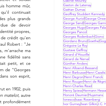
Gabriel Mourey
Gaston de Latenay
puis homme mûr, 
Gaëtan Dumas
'il continuait 
Geoffrey Studdert Kennedy
es plus grands 
George Auriol
George Orwel
George Sand
Georges Garni
due de devoir 
Georges Hugo
Georges Pala
dentité propres, 
Georges Pancol
Georges Rodenbach
Giono
de crédit qu'en 
Giordano Bruno
Goethe
Gog
aul Robert : "Je 
Grégoire Le Roy
Gustave Geffroy
is, m'arrache ma 
Gérard d'Houville
e fidélité sans 
Gérard de Nerval
it petit, et ce 
Günther Anders
Henri Alloend-Bessand
 nom de "Georges 
Henri Barbusse
Henri Cazalis
ans son esprit, 
Henri Degron
Henri Franck
Henri Rouger
Henri de Régni
Henri-Charles Read
rut en 1902, puis 
Henry Spiess
Hermann Hess
un matelot
, autre 
Honoré Daumier
Huysmans
Ionesco
Isaac Rosenberg
it profondément 
Ivor Gurney
Iwan Gilkin
J.C. H