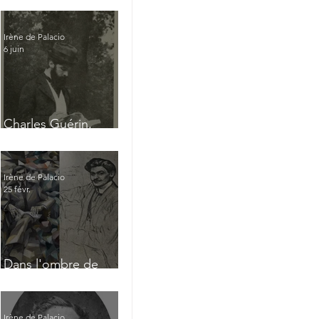
Irène de Palacio
6 juin
Charles Guérin,
homme intérieur
Irène de Palacio
25 févr.
Dans l'ombre de
Jacques Nayral
Irène de Palacio