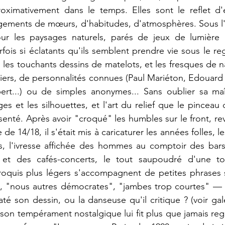
proximativement dans le temps. 
Elles 
sont le reflet d
ements de mœurs, d'habitudes, d'atmosphères. Sous l'a
ur les paysages naturels, parés de jeux de lumière p
fois si éclatants qu'ils semblent prendre vie sous le reg
 les touchants dessins de
matelots, et les fresques de nav
iers, 
de 
personnalités connues (Paul Mariéton, Edouard 
rt...) ou de simples anonymes... Sans oublier sa maît
ges et les silhouettes, et l'art du relief que le pincea
senté. Après avoir "croqué" les humbles sur le front, rev
de 14/18, il s'était mis à caricaturer les années folles, l
s, l'ivresse affichée des hommes au comptoir des 
bars
 et des cafés-concerts, le tout saupoudré d'une t
roquis plus légers s'accompagnent de petites phrases sa
", "nous autres démocrates", "jambes trop courtes" — 
até son dessin, ou la danseuse qu'il critique ? (voir gale
e, son tempérament nostalgique lui fit plus que jamais reg