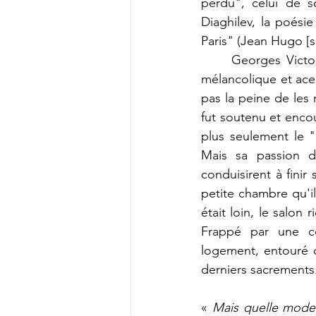
perdu", celui de s
Diaghilev, la poési
Paris" (Jean Hugo [son
	Georges Victo
mélancolique et acerb
pas la peine de les 
fut soutenu et encour
plus seulement le "p
Mais sa passion d
conduisirent à finir
petite chambre qu'il
était loin, le salon 
Frappé par une co
logement, 
entouré d
derniers sacrements. 
« 
Mais quelle modest