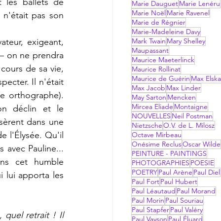
les ballets de 
Marie Dauguet
Marie Lenéru
Marie Noël
Marie Ravenel
n'était pas son 
Marie de Régnier
Marie-Madeleine Davy
ateur, exigeant, 
Mark Twain
Mary Shelley
Maupassant
 —
on ne prendra 
Maurice Maeterlinck
ours de sa vie, 
Maurice Rollinat
Maurice de Guérin
Max Elsk
cter. Il n'était 
Max Jacob
Max Linder
me orthographe). 
May Sarton
Mencken
Mircea Eliade
Montaigne
n déclin et le 
NOUVELLES
Neil Postman
sèrent dans une 
Nietzsche
O.V. de L. Milosz
 l'Élysée. Qu'il 
Octave Mirbeau
Onésime Reclus
Oscar Wilde
s avec Pauline... 
PEINTURE - PAINTINGS
ns cet humble 
PHOTOGRAPHIES
POESIE
POETRY
Paul Arène
Paul Diel
 lui apporta les 
Paul Fort
Paul Hubert
Paul Léautaud
Paul Morand
Paul Morin
Paul Souriau
Paul Stapfer
Paul Valéry
uel retrait ! Il 
Paul Vayson
Paul Éluard