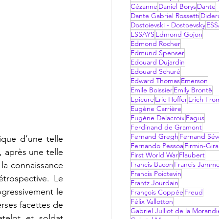
Cézanne
Daniel Borys
Dante
Dante Gabriel Rossetti
Dider
Dostoievski - Dostoevsky
ESS
ESSAYS
Edmond Gojon
Edmond Rocher
Edmund Spenser
Edouard Dujardin
Edouard Schuré
Edward Thomas
Emerson
Emile Boissier
Emily Brontë
Epicure
Eric Hoffer
Erich Fr
Eugène Carrière
Eugène Delacroix
Fagus
Ferdinand de Gramont
Fernand Gregh
Fernand Sév
Fernando Pessoa
Firmin-Gir
 après une telle 
First World War
Flaubert
la connaissance 
Francis Bacon
Francis Jamm
Francis Poictevin
trospective. Le 
Frantz Jourdain
gressivement le 
François Coppée
Freud
Félix Vallotton
rses facettes de 
Gabriel Julliot de la Morandi
elot et soldat 