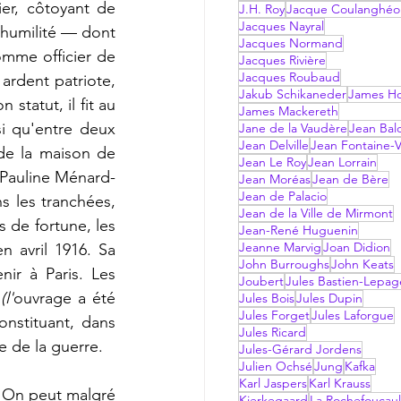
er, côtoyant de 
J.H. Roy
Jacque Coulanghéo
Jacques Nayral
d'humilité — dont 
Jacques Normand
omme officier de 
Jacques Rivière
Jacques Roubaud
ardent patriote, 
Jakub Schikaneder
James Hol
tatut, il fit au 
James Mackereth
i qu'entre deux 
Jane de la Vaudère
Jean Bal
Jean Delville
Jean Fontaine-V
 de la maison de 
Jean Le Roy
Jean Lorrain
 Pauline Ménard-
Jean Moréas
Jean de Bère
Jean de Palacio
s les tranchées, 
Jean de la Ville de Mirmont
 de fortune, les 
Jean-René Huguenin
Jeanne Marvig
Joan Didion
n avril 1916. Sa 
John Burroughs
John Keats
ir à Paris. Les 
Joubert
Jules Bastien-Lepag
l'
ouvrage a été 
Jules Bois
Jules Dupin
Jules Forget
Jules Laforgue
nstituant, dans 
Jules Ricard
e de la guerre.
Jules-Gérard Jordens
Julien Ochsé
Jung
Kafka
Karl Jaspers
Karl Krauss
Kierkegaard
La Rochefoucau