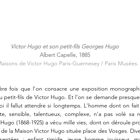
Victor Hugo et son petit-fils Georges Hugo
Albert Capelle, 1885
aisons de Victor Hugo Paris-Guernesey / Paris Musées.
 petit-fils de Victor Hugo. Et l’on se demande presque,
 il fallut attendre si longtemps. L'homme dont on fait 
te, sensible, talentueux, complexe, n'a pas volé sa ré
ugo (1868-1925) a vécu mille vies, dont on déroule pro
les de la Maison Victor Hugo située place des Vosges. 
Dive
résentées ; enfant timide, jeune homme jouisseur, mat