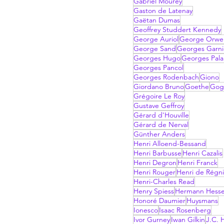
Gabriel Mourey
Gaston de Latenay
Gaëtan Dumas
Geoffrey Studdert Kennedy
George Auriol
George Orwel
George Sand
Georges Garni
Georges Hugo
Georges Pala
Georges Pancol
Georges Rodenbach
Giono
Giordano Bruno
Goethe
Gog
Grégoire Le Roy
Gustave Geffroy
Gérard d'Houville
Gérard de Nerval
Günther Anders
Henri Alloend-Bessand
Henri Barbusse
Henri Cazalis
Henri Degron
Henri Franck
Henri Rouger
Henri de Régni
Henri-Charles Read
Henry Spiess
Hermann Hess
Honoré Daumier
Huysmans
Ionesco
Isaac Rosenberg
Ivor Gurney
Iwan Gilkin
J.C. H