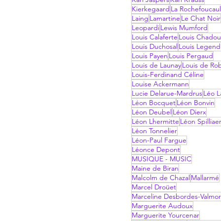
Kierkegaard
La Rochefoucau
Laing
Lamartine
Le Chat Noir
Leopardi
Lewis Mumford
Louis Calaferte
Louis Chadou
Louis Duchosal
Louis Legend
Louis Payen
Louis Pergaud
Louis de Launay
Louis de Ro
Louis-Ferdinand Céline
Louise Ackermann
Lucie Delarue-Mardrus
Léo La
Léon Bocquet
Léon Bonvin
Léon Deubel
Léon Dierx
Léon Lhermitte
Léon Spilliae
Léon Tonnelier
Léon-Paul Fargue
Léonce Depont
MUSIQUE - MUSIC
Maine de Biran
Malcolm de Chazal
Mallarmé
Marcel Droüet
Marceline Desbordes-Valmo
Marguerite Audoux
Marguerite Yourcenar