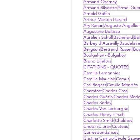
Armand Charnay
Armand Silvestre
Armel Gue
Arnold Goffin
Arthur Merton Hazard
Ary Renan
Auguste Angellier
Augustine Bulteau
Aurélien Scholl
Bachelard
Bal
Barbey d'Aurevilly
Baudelair
Bergson
Bertrand Russell
Bo
Boulgakov - Bulgakov
Bruno Liljefors
CITATIONS - QUOTES
Camille Lemonnier
Camille Mauclair
Camus
Carl Rogers
Catulle Mendès
Chamfort
Charles Cros
Charles Guérin
Charles Mori
Charles Sorley
Charles Van Lerberghe
Charles-Henry Hirsch
Charlotte Smith
Chekhov
Chopin
Cioran
Cocteau
Correspondances
Cristina Campo
Cécile Sauv