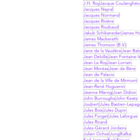
J.H. Roy
Jacque Coulanghéo
Jacques Nayral
Jacques Normand
Jacques Rivière
Jacques Roubaud
Jakub Schikaneder
James Hol
James Mackereth
James Thomson (B.V.)
Jane de la Vaudère
Jean Bal
Jean Delville
Jean Fontaine-V
Jean Le Roy
Jean Lorrain
Jean Moréas
Jean de Bère
Jean de Palacio
Jean de la Ville de Mirmont
Jean-René Huguenin
Jeanne Marvig
Joan Didion
John Burroughs
John Keats
Joubert
Jules Bastien-Lepag
Jules Bois
Jules Dupin
Jules Forget
Jules Laforgue
Jules Ricard
Jules-Gérard Jordens
Julien Ochsé
Jung
Kafka
Karl Jaspers
Karl Krauss