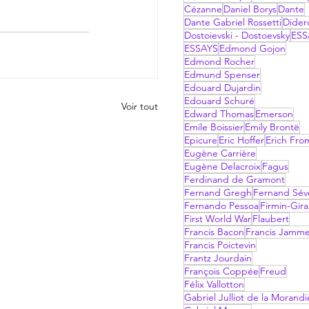
Cézanne
Daniel Borys
Dante
Dante Gabriel Rossetti
Dider
Dostoievski - Dostoevsky
ESS
ESSAYS
Edmond Gojon
Edmond Rocher
Edmund Spenser
Edouard Dujardin
Edouard Schuré
Voir tout
Edward Thomas
Emerson
Emile Boissier
Emily Brontë
Epicure
Eric Hoffer
Erich Fr
Eugène Carrière
Eugène Delacroix
Fagus
Ferdinand de Gramont
Fernand Gregh
Fernand Sév
Fernando Pessoa
Firmin-Gir
First World War
Flaubert
Francis Bacon
Francis Jamm
Francis Poictevin
Frantz Jourdain
François Coppée
Freud
Félix Vallotton
Gabriel Julliot de la Morandi