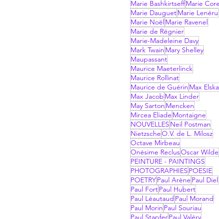
Marie Bashkirtseff
Marie Corel
Marie Dauguet
Marie Lenéru
Marie Noël
Marie Ravenel
Marie de Régnier
Marie-Madeleine Davy
Mark Twain
Mary Shelley
Maupassant
Maurice Maeterlinck
Maurice Rollinat
Maurice de Guérin
Max Elsk
Max Jacob
Max Linder
May Sarton
Mencken
Mircea Eliade
Montaigne
NOUVELLES
Neil Postman
Nietzsche
O.V. de L. Milosz
Octave Mirbeau
Onésime Reclus
Oscar Wilde
PEINTURE - PAINTINGS
PHOTOGRAPHIES
POESIE
POETRY
Paul Arène
Paul Diel
Paul Fort
Paul Hubert
Paul Léautaud
Paul Morand
Paul Morin
Paul Souriau
Paul Stapfer
Paul Valéry