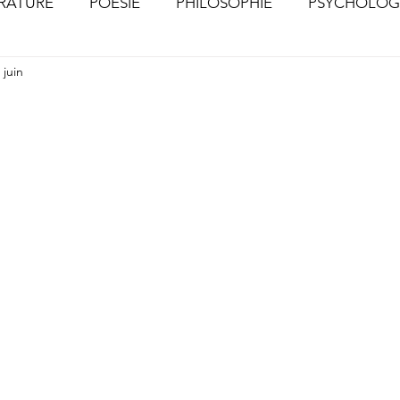
ÉRATURE
POÉSIE
PHILOSOPHIE
PSYCHOLOG
 juin
S
CHOSES VUES (Photographies)