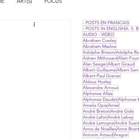
IE
ART(S)
FOCUS
- POSTS EN FRANCAIS
- POSTS IN ENGLISH
A. S. B
AUDIO - VIDEO
Abraham Cowley
Abraham Maslow
Adolphe Brisson
Adolphe Re
Adrien Mithouard
Alain-Four
Alan Seeger
Albert Giraud
Albert Guillaume
Albert Sam
Albert-Paul Granier
Aldous Huxley
Alexandre Arnoux
Alphonse Allais
Alphonse Daudet
Alphonse 
Amelia Opie
Amiel
André Breton
André Gide
André Lafon
André Lebey
André Lemoyne
André Suar
Anna de Noailles
Anne Bron
Antonin Artaud
Aragon