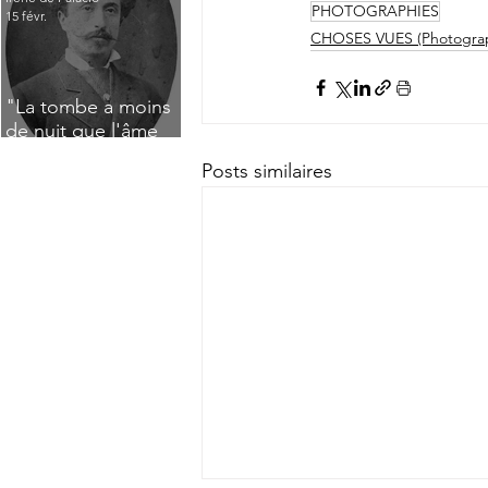
PHOTOGRAPHIES
15 févr.
CHOSES VUES (Photograp
"La tombe a moins
de nuit que l'âme
n'a de jour" : Deux
Posts similaires
saisissants poèmes
de deuil de Raoul
Lafagette (1892)