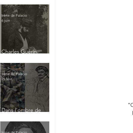
Irène de Palacio
6 juin
Charles Guérin,
homme intérieur
Irène de Palacio
25 févr.
"Q
Dans l'ombre de
Jacques Nayral
Irène de Palacio