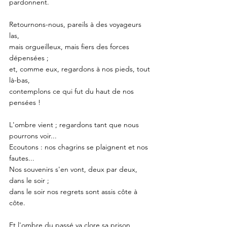
pardonnent. 
Retournons-nous, pareils à des voyageurs 
las,
mais orgueilleux, mais fiers des forces 
dépensées ;
et, comme eux, regardons à nos pieds, tout 
là-bas,
contemplons ce qui fut du haut de nos 
pensées !
L'ombre vient ; regardons tant que nous 
pourrons voir... 
Ecoutons : nos chagrins se plaignent et nos 
fautes...
Nos souvenirs s'en vont, deux par deux, 
dans le soir ;
dans le soir nos regrets sont assis côte à 
côte. 
Et l'ombre du passé va clore sa prison