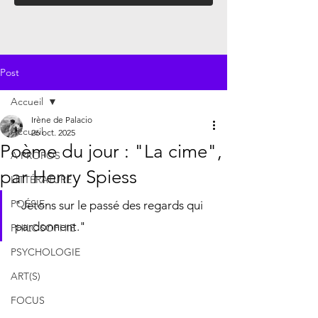
Post
Accueil
Irène de Palacio
Accueil
26 oct. 2025
Poème du jour : "La cime",
À PROPOS
par Henry Spiess
LITTÉRATURE
POÉSIE
"Jetons sur le passé des regards qui 
pardonnent."
PHILOSOPHIE
PSYCHOLOGIE
ART(S)
FOCUS