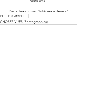
notre âme"
Pierre Jean Jouve, "Intérieur extérieur"
PHOTOGRAPHIES
CHOSES VUES (Photographies)
Voir tout
Posts similaires