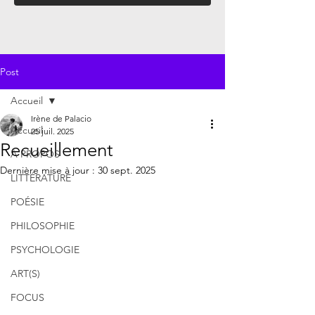
Post
Accueil
Irène de Palacio
Accueil
25 juil. 2025
Recueillement
À PROPOS
Dernière mise à jour :
30 sept. 2025
LITTÉRATURE
POÉSIE
PHILOSOPHIE
PSYCHOLOGIE
ART(S)
FOCUS