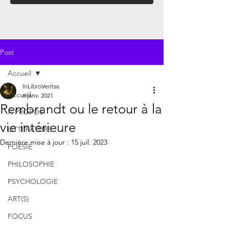
Post
Accueil
InLibroVeritas
Accueil
6 janv. 2021
Rembrandt ou le retour à la
À PROPOS
vie intérieure
LITTÉRATURE
Dernière mise à jour :
15 juil. 2023
POÉSIE
PHILOSOPHIE
PSYCHOLOGIE
ART(S)
FOCUS