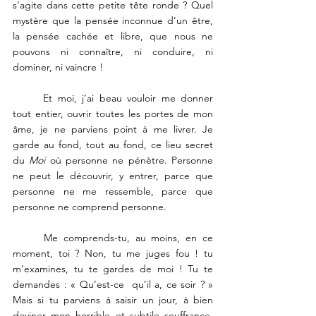
s’agite dans cette petite tête ronde ? Quel 
mystère que la pensée inconnue d’un être, 
la pensée cachée et libre, que nous ne 
pouvons ni connaître, ni conduire, ni 
dominer, ni vaincre ! 
	Et moi, j’ai beau vouloir me donner 
tout entier, ouvrir toutes les portes de mon 
âme, je ne parviens point à me livrer. Je 
garde au fond, tout au fond, ce lieu secret 
du 
Moi
 où personne ne pénètre. Personne 
ne peut le découvrir, y entrer, parce que 
personne ne me ressemble, parce que 
personne ne comprend personne. 
	Me comprends-tu, au moins, en ce 
moment, toi ? Non, tu me juges fou ! tu 
m’examines, tu te gardes de moi ! Tu te 
demandes : « Qu’est-ce  qu’il a, ce soir ? » 
Mais si tu parviens à saisir un jour, à bien 
deviner mon horrible et subtile souffrance, 