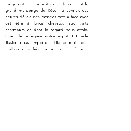
ronge notre cœur solitaire, la femme est le 
grand mensonge du Rêve. Tu connais ces 
heures délicieuses passées face à face avec 
cet être à longs cheveux, aux traits 
charmeurs et dont le regard nous affole. 
Quel délire égare notre esprit ! Quelle 
illusion nous emporte ! Elle et moi, nous 
n’allons plus faire qu’un, tout à l’heure, 
semble-t-il ? Mais ce tout à l’heure n’arrive 
jamais, et, après des semaines d’attente, 
d’espérance et de joie trompeuse, je me 
retrouve  tout à coup, un jour, plus seul que 
je ne l’avais encore été. Après chaque 
baiser, après chaque étreinte, l’isolement 
s’agrandit. Et comme il est navrant, 
épouvantable ! 
	Un poète, M. Sully Prudhomme, n’a-t-
il pas écrit : 