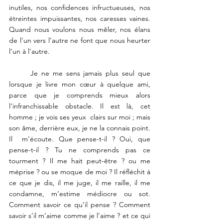
inutiles, nos confidences infructueuses, nos 
étreintes impuissantes, nos caresses vaines. 
Quand nous voulons nous mêler, nos élans 
de l’un vers l’autre ne font que nous heurter 
l’un à l’autre.
	Je ne me sens jamais plus seul que 
lorsque je livre mon cœur à quelque ami, 
parce que je comprends mieux alors 
l’infranchissable obstacle. Il est là, cet 
homme ; je vois ses yeux  clairs sur moi ; mais 
son âme, derrière eux, je ne la connais point. 
Il  m’écoute. Que pense-t-il ? Oui, que 
pense-t-il ? Tu ne comprends pas ce 
tourment ? Il me hait peut-être ? ou me 
méprise ? ou se moque de moi ? Il réfléchit à 
ce que je dis, il me juge, il me raille, il me 
condamne, m’estime médiocre ou sot. 
Comment savoir ce qu’il pense ? Comment 
savoir s’il m’aime comme je l’aime ? et ce qui 