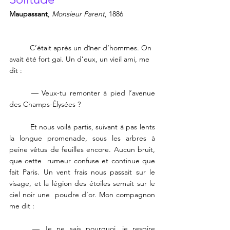
Maupassant
, 
Monsieur Parent
, 1886
	C’était après un dîner d’hommes. On 
avait été fort gai. Un d’eux, un vieil ami, me 
dit : 
	— Veux-tu remonter à pied l’avenue 
des Champs-Élysées ? 
	Et nous voilà partis, suivant à pas lents 
la longue promenade, sous les arbres à 
peine vêtus de feuilles encore. Aucun bruit, 
que cette  rumeur confuse et continue que 
fait Paris. Un vent frais nous passait sur le 
visage, et la légion des étoiles semait sur le 
ciel noir une  poudre d’or. Mon compagnon 
me dit : 
	— Je ne sais pourquoi, je respire 