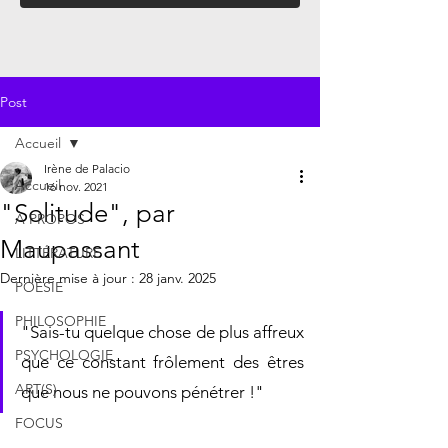
Post
Accueil
Irène de Palacio
Accueil
16 nov. 2021
"Solitude", par
À PROPOS
Maupassant
LITTÉRATURE
Dernière mise à jour :
28 janv. 2025
POÉSIE
PHILOSOPHIE
"Sais-tu quelque chose de plus affreux 
PSYCHOLOGIE
que ce constant frôlement des êtres 
ART(S)
que nous ne pouvons pénétrer !"
FOCUS