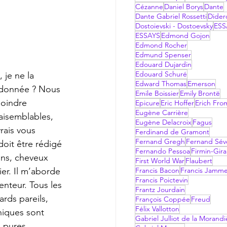
Cézanne
Daniel Borys
Dante
Dante Gabriel Rossetti
Dider
Dostoievski - Dostoevsky
ESS
ESSAYS
Edmond Gojon
Edmond Rocher
Edmund Spenser
Edouard Dujardin
Edouard Schuré
Edward Thomas
Emerson
andonnée ? Nous 
Emile Boissier
Emily Brontë
moindre 
Epicure
Eric Hoffer
Erich Fr
Eugène Carrière
raisemblables, 
Eugène Delacroix
Fagus
rais vous 
Ferdinand de Gramont
Fernand Gregh
Fernand Sév
oit être rédigé 
Fernando Pessoa
Firmin-Gir
uns, cheveux 
First World War
Flaubert
er. Il m’aborde  
Francis Bacon
Francis Jamm
Francis Poictevin
nteur. Tous les 
Frantz Jourdain
rds pareils, 
François Coppée
Freud
Félix Vallotton
niques sont 
Gabriel Julliot de la Morandi
e pures 