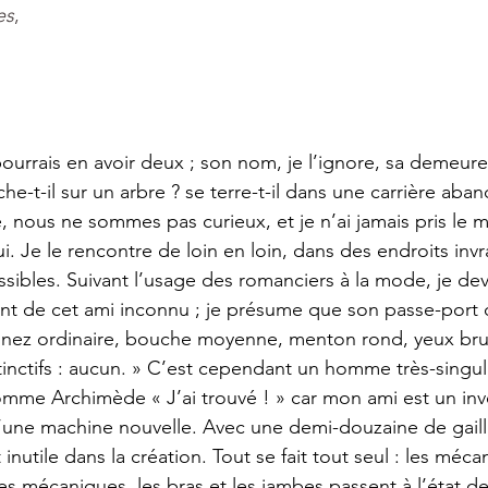
es
, 
 
e-t-il sur un arbre ? se terre-t-il dans une carrière ab
 nous ne sommes pas curieux, et je n’ai jamais pris le 
i. Je le rencontre de loin en loin, dans des endroits inv
ibles. Suivant l’usage des romanciers à la mode, je dev
nt de cet ami inconnu ; je présume que son passe-port d
e, nez ordinaire, bouche moyenne, menton rond, yeux br
stinctifs : aucun. » C’est cependant un homme très-singuli
omme Archimède « J’ai trouvé ! » car mon ami est un inve
n d’une machine nouvelle. Avec une demi-douzaine de gailla
nutile dans la création. Tout se fait tout seul : les méca
es mécaniques, les bras et les jambes passent à l’état d