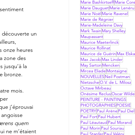
Marie Bashkirtseff
Marie Corel
Marie Dauguet
Marie Lenéru
 sentiment 
Marie Noël
Marie Ravenel
Marie de Régnier
Marie-Madeleine Davy
Mark Twain
Mary Shelley
a découverte un 
Maupassant
lleurs, 
Maurice Maeterlinck
Maurice Rollinat
ers onze heures 
Maurice de Guérin
Max Elsk
a zone des 
Max Jacob
Max Linder
May Sarton
Mencken
 jusqu’à la 
Mircea Eliade
Montaigne
de bronze. 
NOUVELLES
Neil Postman
Nietzsche
O.V. de L. Milosz
Octave Mirbeau
atre mois. 
Onésime Reclus
Oscar Wilde
per 
PEINTURE - PAINTINGS
PHOTOGRAPHIES
POESIE
ue j’éprouvai 
POETRY
Paul Arène
Paul Diel
e angoisse 
Paul Fort
Paul Hubert
Paul Léautaud
Paul Morand
ærens quem 
Paul Morin
Paul Souriau
qui ne m’étaient 
Paul Stapfer
Paul Valéry