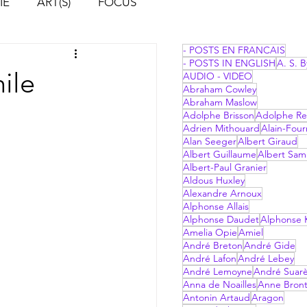
IE
ART(S)
FOCUS
- POSTS EN FRANCAIS
- POSTS IN ENGLISH
A. S. B
ile
AUDIO - VIDEO
Abraham Cowley
Abraham Maslow
Adolphe Brisson
Adolphe Re
Adrien Mithouard
Alain-Four
Alan Seeger
Albert Giraud
Albert Guillaume
Albert Sam
Albert-Paul Granier
Aldous Huxley
Alexandre Arnoux
Alphonse Allais
Alphonse Daudet
Alphonse 
Amelia Opie
Amiel
André Breton
André Gide
André Lafon
André Lebey
André Lemoyne
André Suar
Anna de Noailles
Anne Bron
Antonin Artaud
Aragon