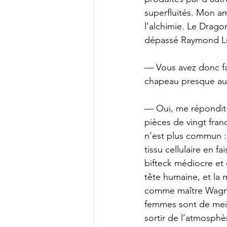
superfluités. Mon am
l’alchimie. Le Dragon
dépassé Raymond Lul
— Vous avez donc fait
chapeau presque aus
— Oui, me répondit-il
pièces de vingt franc
n’est plus commun : 
tissu cellulaire en f
bifteck médiocre et 
tête humaine, et la
comme maître Wagner
femmes sont de meil
sortir de l’atmosphèr