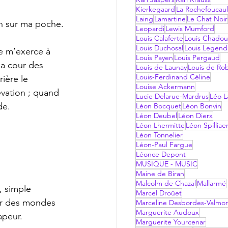
Kierkegaard
La Rochefoucau
Laing
Lamartine
Le Chat Noir
in sur ma poche.
Leopardi
Lewis Mumford
Louis Calaferte
Louis Chadou
Louis Duchosal
Louis Legend
je m’exerce à 
Louis Payen
Louis Pergaud
a cour des 
Louis de Launay
Louis de Ro
Louis-Ferdinand Céline
rière le 
Louise Ackermann
vation ; quand 
Lucie Delarue-Mardrus
Léo La
de. 
Léon Bocquet
Léon Bonvin
Léon Deubel
Léon Dierx
Léon Lhermitte
Léon Spilliae
Léon Tonnelier
Léon-Paul Fargue
Léonce Depont
MUSIQUE - MUSIC
Maine de Biran
Malcolm de Chazal
Mallarmé
, simple 
Marcel Droüet
ir des mondes 
Marceline Desbordes-Valmo
Marguerite Audoux
apeur. 
Marguerite Yourcenar