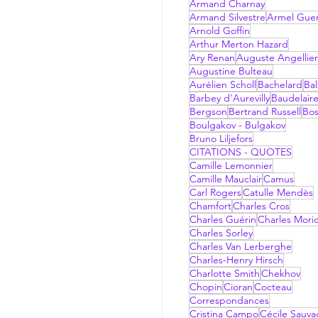
Armand Charnay
Armand Silvestre
Armel Gue
Arnold Goffin
Arthur Merton Hazard
Ary Renan
Auguste Angellier
Augustine Bulteau
Aurélien Scholl
Bachelard
Bal
Barbey d'Aurevilly
Baudelair
Bergson
Bertrand Russell
Bo
Boulgakov - Bulgakov
Bruno Liljefors
CITATIONS - QUOTES
Camille Lemonnier
Camille Mauclair
Camus
Carl Rogers
Catulle Mendès
Chamfort
Charles Cros
Charles Guérin
Charles Mori
Charles Sorley
Charles Van Lerberghe
Charles-Henry Hirsch
Charlotte Smith
Chekhov
Chopin
Cioran
Cocteau
Correspondances
Cristina Campo
Cécile Sauv