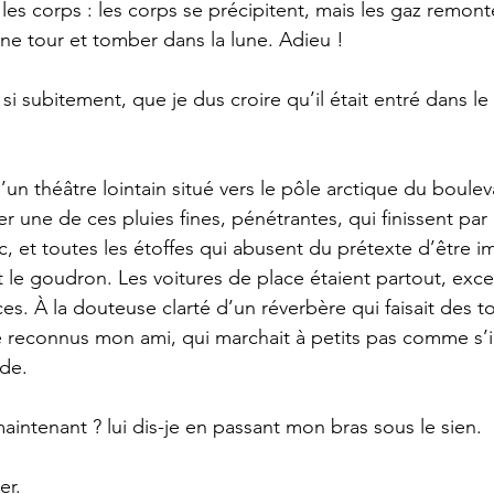
 les corps : les corps se précipitent, mais les gaz remont
ne tour et tomber dans la lune. Adieu ! 
si subitement, que je dus croire qu’il était entré dans 
d’un théâtre lointain situé vers le pôle arctique du boulevar
une de ces pluies fines, pénétrantes, qui finissent par 
c, et toutes les étoffes qui abusent du prétexte d’être 
et le goudron. Les voitures de place étaient partout, exce
ces. À la douteuse clarté d’un réverbère qui faisait des t
e reconnus mon ami, qui marchait à petits pas comme s’il 
de. 
intenant ? lui dis-je en passant mon bras sous le sien. 
r. 