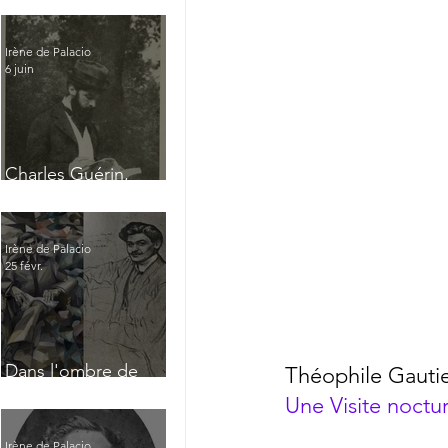
Irène de Palacio
6 juin
Charles Guérin,
homme intérieur
Irène de Palacio
25 févr.
Dans l'ombre de
Théophile Gauti
Jacques Nayral
Une Visite noctu
Irène de Palacio