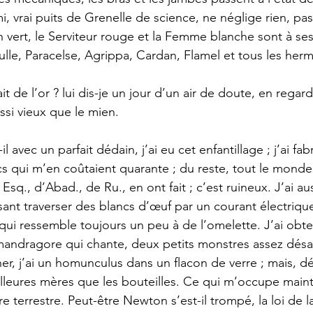
i, vrai puits de Grenelle de science, ne néglige rien, p
 vert, le Serviteur rouge et la Femme blanche sont à ses o
le, Paracelse, Agrippa, Cardan, Flamel et tous les herm
 de l’or ? lui dis-je un jour d’un air de doute, en regar
si vieux que le mien. 
 avec un parfait dédain, j’ai eu cet enfantillage ; j’ai fa
s qui m’en coûtaient quarante ; du reste, tout le monde fa
Esq., d’Abad., de Ru., en ont fait ; c’est ruineux. J’ai 
aisant traverser des blancs d’œuf par un courant électrique
qui ressemble toujours un peu à de l’omelette. J’ai obte
 mandragore qui chante, deux petits monstres assez désa
, j’ai un homunculus dans un flacon de verre ; mais, dé
leures mères que les bouteilles. Ce qui m’occupe maint
e terrestre. Peut-être Newton s’est-il trompé, la loi de la