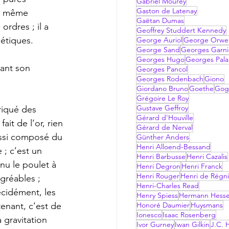
Gabriel Mourey
Gaston de Latenay
as même 
Gaëtan Dumas
rdres ; il a 
Geoffrey Studdert Kennedy
étiques. 
George Auriol
George Orwel
George Sand
Georges Garni
Georges Hugo
Georges Pala
dant son 
Georges Pancol
Georges Rodenbach
Giono
Giordano Bruno
Goethe
Gog
Grégoire Le Roy
Gustave Geffroy
briqué des 
Gérard d'Houville
it de l’or, rien 
Gérard de Nerval
aussi composé du 
Günther Anders
Henri Alloend-Bessand
 ; c’est un 
Henri Barbusse
Henri Cazalis
nu le poulet à 
Henri Degron
Henri Franck
Henri Rouger
Henri de Régni
gréables ; 
Henri-Charles Read
cidément, les 
Henry Spiess
Hermann Hess
enant, c’est de 
Honoré Daumier
Huysmans
Ionesco
Isaac Rosenberg
 gravitation 
Ivor Gurney
Iwan Gilkin
J.C. H