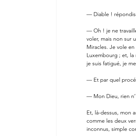
— Diable ! répondis
— Oh ! je ne travaill
voler, mais non sur
Miracles. Je vole en l
Luxembourg ; et, la 
je suis fatigué, je
— Et par quel proc
— Mon Dieu, rien n’e
Et, là-dessus, mon am
comme les deux verr
inconnus, simple com