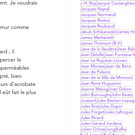
ent. Je voudrais 
J.H. Roy
Jacque Coulanghéo
Jacques Nayral
Jacques Normand
Jacques Rivière
Jacques Roubaud
le mur comme 
Jakub Schikaneder
James Hol
James Mackereth
James Thomson (B.V.)
Jane de la Vaudère
Jean Bal
d ; il 
Jean Delville
Jean Fontaine-V
percer le 
Jean Le Roy
Jean Lorrain
Jean Moréas
Jean de Bère
imperméables 
Jean de Palacio
pté, bien 
Jean de la Ville de Mirmont
Jean-René Huguenin
ours d’acrobate 
Jeanne Marvig
Joan Didion
eût fait le plus 
John Burroughs
John Keats
Joubert
Jules Bastien-Lepag
Jules Bois
Jules Dupin
Jules Forget
Jules Laforgue
Jules Ricard
Jules-Gérard Jordens
Julien Ochsé
Jung
Kafka
Karl Jaspers
Karl Krauss