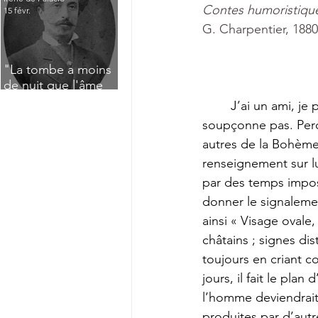
Contes humoristiqu
15 févr.
G. Charpentier, 1880
"La tombe a moins
de nuit que l'âme
n'a de jour" : Deux
	J’ai un ami, je pourrais en avoir deux ; son nom, je l’ignore, sa demeure, je ne la 
saisissants poèmes
soupçonne pas. Perch
de deuil de Raoul
autres de la Bohème,
Lafagette (1892)
renseignement sur lu
par des temps imposs
donner le signaleme
ainsi « Visage oval
châtains ; signes di
toujours en criant c
jours, il fait le pla
l’homme deviendrait i
produites par d’autr