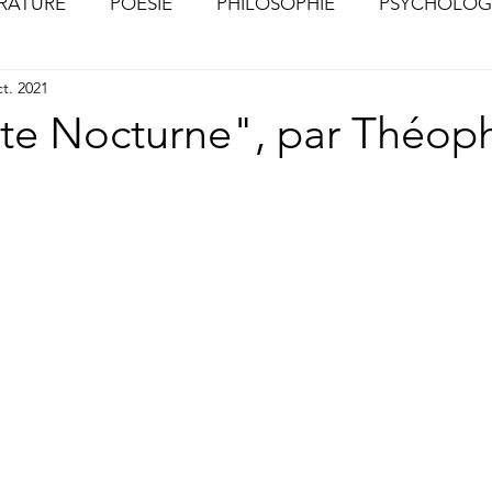
ÉRATURE
POÉSIE
PHILOSOPHIE
PSYCHOLOG
ct. 2021
S
CHOSES VUES (Photographies)
ite Nocturne", par Théoph