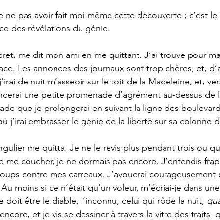
e ne pas avoir fait moi-même cette découverte ; c’est le
ce des révélations du génie. 
ret, me dit mon ami en me quittant. J’ai trouvé pour m
cace. Les annonces des journaux sont trop chères, et, d’ai
 j’irai de nuit m’asseoir sur le toit de la Madeleine, et, v
cerai une petite promenade d’agrément au-dessus de l
de que je prolongerai en suivant la ligne des boulevards
 où j’irai embrasser le génie de la liberté sur sa colonne 
ngulier me quitta. Je ne le revis plus pendant trois ou qu
de me coucher, je ne dormais pas encore. J’entendis frap
 coups contre mes carreaux. J’avouerai courageusement q
. Au moins si ce n’était qu’un voleur, m’écriai-je dans un
doit être le diable, l’inconnu, celui qui rôde la nuit, 
qu
encore, et je vis se dessiner à travers la vitre des traits  