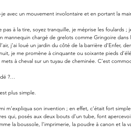
-je avec un mouvement involontaire et en portant la ma
e pas à la tire, soyez tranquille, je méprise les foulards ; 
 un mannequin chargé de grelots comme Gringoire dans l
’air, j’ai loué un jardin du côté de la barrière d’Enfer, der
nuit, je me promène à cinquante ou soixante pieds d’élé
 me mets à cheval sur un tuyau de cheminée. C’est commo
édé ?… 
st plus simple. 
i m’expliqua son invention ; en effet, c’était fort simple
es qui, posés aux deux bouts d’un tube, font apercevo
me la boussole, l’imprimerie, la poudre à canon et la v