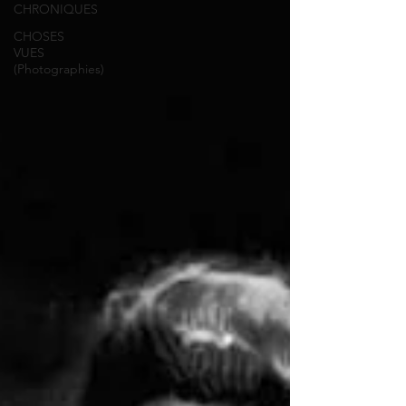
CHRONIQUES
CHOSES
VUES
(Photographies)