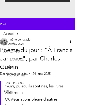
Post
Accueil
Irène de Palacio
Accueil
1 nov. 2021
Poème du jour : "À Francis
À PROPOS
Jammes", par Charles
LITTÉRATURE
Guérin
POÉSIE
Dernière mise à jour :
24 janv. 2025
PHILOSOPHIE
PSYCHOLOGIE
"Ami, puisqu’ils sont nés, les livres 
ART(S)
vieilliront ;                       
Où nous avons pleuré d’autres 
FOCUS