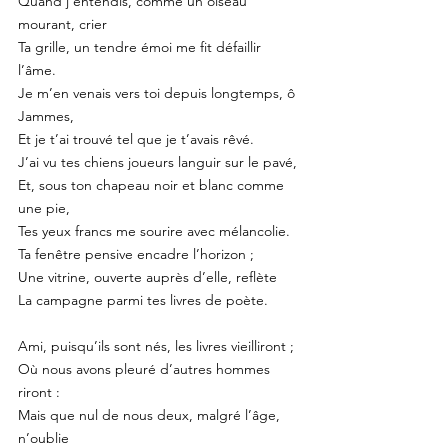
Quand j’entendis, comme un oiseau 
mourant, crier
Ta grille, un tendre émoi me fit défaillir 
l’âme.
Je m’en venais vers toi depuis longtemps, ô 
Jammes,
Et je t’ai trouvé tel que je t’avais rêvé.
J’ai vu tes chiens joueurs languir sur le pavé,
Et, sous ton chapeau noir et blanc comme 
une pie,
Tes yeux francs me sourire avec mélancolie.
Ta fenêtre pensive encadre l’horizon ;
Une vitrine, ouverte auprès d’elle, reflète
La campagne parmi tes livres de poète.
Ami, puisqu’ils sont nés, les livres vieilliront ;
Où nous avons pleuré d’autres hommes 
riront :
Mais que nul de nous deux, malgré l’âge, 
n’oublie