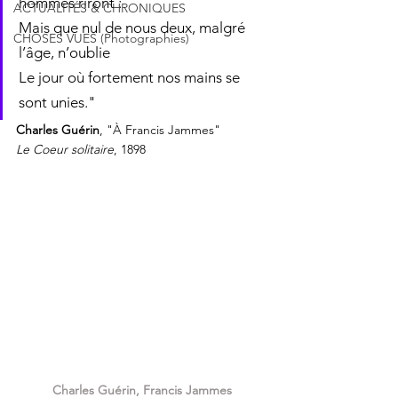
hommes riront :               
ACTUALITÉS & CHRONIQUES
Mais que nul de nous deux, malgré 
CHOSES VUES (Photographies)
l’âge, n’oublie              
Le jour où fortement nos mains se 
sont unies."
Charles Guérin
, "
À
 Francis Jammes"
Le Coeur solitaire
, 1898
Charles Guérin, Francis Jammes