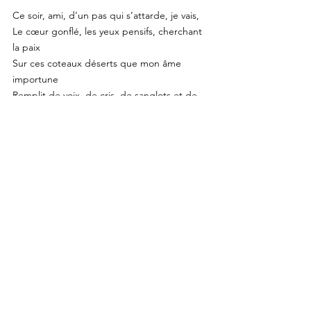
Ce soir, ami, d’un pas qui s’attarde, je vais,
Le cœur gonflé, les yeux pensifs, cherchant 
la paix
Sur ces coteaux déserts que mon âme 
importune
Remplit de voix, de cris, de sanglots et de 
chants.
La nuit tombe, le vent s’élève dans les 
champs
Un soc luit tristement comme un quartier 
de lune,
Et l’angelus qui tinte au loin ses premiers 
coups
Entrecroise mes doigts et courbe mes 
genoux.
La nature sereine et sûre de sa force
Se repose à mes pieds dans un sommeil 
fécond.
Le monde harmonieux des formes qui 