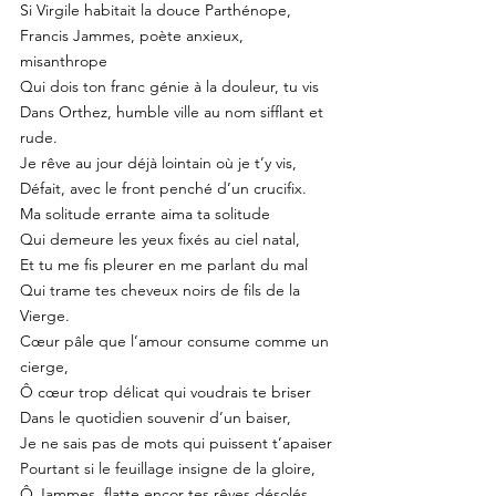
Si Virgile habitait la douce Parthénope,
Francis Jammes, poète anxieux, 
misanthrope
Qui dois ton franc génie à la douleur, tu vis
Dans Orthez, humble ville au nom sifflant et 
rude.
Je rêve au jour déjà lointain où je t’y vis,
Défait, avec le front penché d’un crucifix.
Ma solitude errante aima ta solitude
Qui demeure les yeux fixés au ciel natal,
Et tu me fis pleurer en me parlant du mal
Qui trame tes cheveux noirs de fils de la 
Vierge.
Cœur pâle que l’amour consume comme un 
cierge,
Ô cœur trop délicat qui voudrais te briser
Dans le quotidien souvenir d’un baiser,
Je ne sais pas de mots qui puissent t’apaiser
Pourtant si le feuillage insigne de la gloire,
Ô Jammes, flatte encor tes rêves désolés,