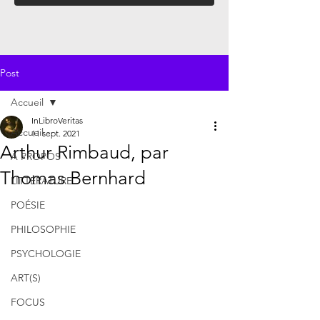
Post
Accueil
InLibroVeritas
Accueil
11 sept. 2021
Arthur Rimbaud, par
À PROPOS
Thomas Bernhard
LITTÉRATURE
POÉSIE
PHILOSOPHIE
PSYCHOLOGIE
ART(S)
FOCUS