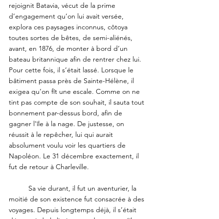
rejoignit Batavia, vécut de la prime 
d’engagement qu’on lui avait versée, 
explora ces paysages inconnus, côtoya 
toutes sortes de bêtes, de semi-aliénés, 
avant, en 1876, de monter à bord d’un 
bateau britannique afin de rentrer chez lui. 
Pour cette fois, il s’était lassé. Lorsque le 
bâtiment passa près de Sainte-Hélène, il 
exigea qu’on fît une escale. Comme on ne 
tint pas compte de son souhait, il sauta tout 
bonnement par-dessus bord, afin de 
gagner l’île à la nage. De justesse, on 
réussit à le repêcher, lui qui aurait 
absolument voulu voir les quartiers de 
Napoléon. Le 31 décembre exactement, il 
fut de retour à Charleville.
	Sa vie durant, il fut un aventurier, la 
moitié de son existence fut consacrée à des 
voyages. Depuis longtemps déjà, il s’était 