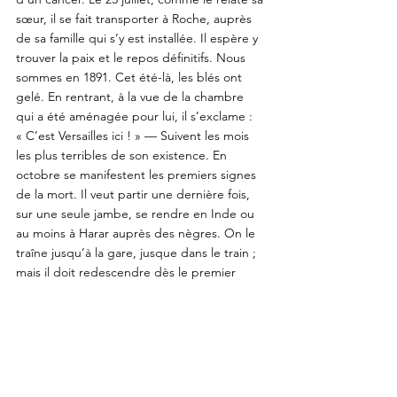
sœur, il se fait transporter à Roche, auprès 
de sa famille qui s’y est installée. Il espère y 
trouver la paix et le repos définitifs. Nous 
sommes en 1891. Cet été-là, les blés ont 
gelé. En rentrant, à la vue de la chambre 
qui a été aménagée pour lui, il s’exclame : 
« C’est Versailles ici ! » — Suivent les mois 
les plus terribles de son existence. En 
octobre se manifestent les premiers signes 
de la mort. Il veut partir une dernière fois, 
sur une seule jambe, se rendre en Inde ou 
au moins à Harar auprès des nègres. On le 
traîne jusqu’à la gare, jusque dans le train ; 
mais il doit redescendre dès le premier 
arrêt. Jamais un être humain n’a ressenti un 
tel désespoir. 
	À l’hôpital de la Conception, il se fait 
enregistrer sous le nom de Jean Rimbaud. 
La suite ne fut plus que le combat final 