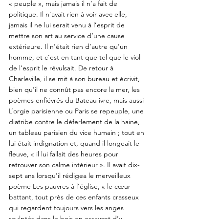
« peuple », mais jamais il n’a fait de 
politique. Il n’avait rien à voir avec elle, 
jamais il ne lui serait venu à l’esprit de 
mettre son art au service d’une cause 
extérieure. Il n’était rien d’autre qu’un 
homme, et c’est en tant que tel que le viol 
de l’esprit le révulsait. De retour à 
Charleville, il se mit à son bureau et écrivit, 
bien qu’il ne connût pas encore la mer, les 
poèmes enfiévrés du Bateau ivre, mais aussi 
L’orgie parisienne ou Paris se repeuple, une 
diatribe contre le déferlement de la haine, 
un tableau parisien du vice humain ; tout en 
lui était indignation et, quand il longeait le 
fleuve, « il lui fallait des heures pour 
retrouver son calme intérieur ». Il avait dix-
sept ans lorsqu’il rédigea le merveilleux 
poème Les pauvres à l’église, « le cœur 
battant, tout près de ces enfants crasseux 
qui regardent toujours vers les anges 
sculptés dans le bois en essayant d’y 