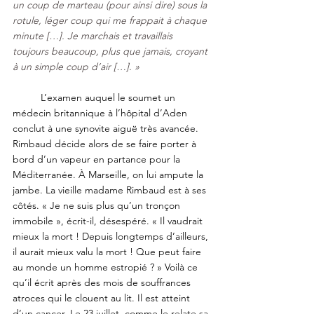
un coup de marteau (pour ainsi dire) sous la 
rotule, léger coup qui me frappait à chaque 
minute […]. Je marchais et travaillais 
toujours beaucoup, plus que jamais, croyant 
à un simple coup d’air […]. » 
	L’examen auquel le soumet un 
médecin britannique à l’hôpital d’Aden 
conclut à une synovite aiguë très avancée. 
Rimbaud décide alors de se faire porter à 
bord d’un vapeur en partance pour la 
Méditerranée. À Marseille, on lui ampute la 
jambe. La vieille madame Rimbaud est à ses 
côtés. « Je ne suis plus qu’un tronçon 
immobile », écrit-il, désespéré. « Il vaudrait 
mieux la mort ! Depuis longtemps d’ailleurs, 
il aurait mieux valu la mort ! Que peut faire 
au monde un homme estropié ? » Voilà ce 
qu’il écrit après des mois de souffrances 
atroces qui le clouent au lit. Il est atteint 
d’un cancer. Le 23 juillet, comme le relate sa 