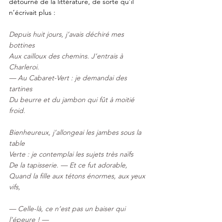
détourné de la littérature, de sorte qu’il 
n’écrivait plus :
Depuis huit jours, j’avais déchiré mes 
bottines
Aux cailloux des chemins. J’entrais à 
Charleroi.
— Au Cabaret-Vert : je demandai des 
tartines
Du beurre et du jambon qui fût à moitié 
froid.
Bienheureux, j’allongeai les jambes sous la 
table
Verte : je contemplai les sujets très naïfs
De la tapisserie. — Et ce fut adorable,
Quand la fille aux tétons énormes, aux yeux 
vifs,
— Celle-là, ce n’est pas un baiser qui 
l’épeure ! —