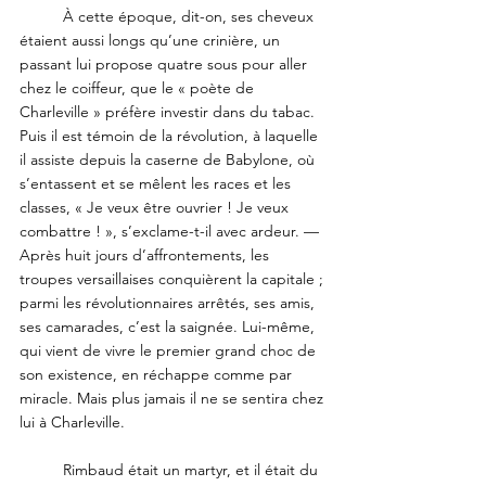
	À cette époque, dit-on, ses cheveux 
étaient aussi longs qu’une crinière, un 
passant lui propose quatre sous pour aller 
chez le coiffeur, que le « poète de 
Charleville » préfère investir dans du tabac. 
Puis il est témoin de la révolution, à laquelle 
il assiste depuis la caserne de Babylone, où 
s’entassent et se mêlent les races et les 
classes, « Je veux être ouvrier ! Je veux 
combattre ! », s’exclame-t-il avec ardeur. — 
Après huit jours d’affrontements, les 
troupes versaillaises conquièrent la capitale ; 
parmi les révolutionnaires arrêtés, ses amis, 
ses camarades, c’est la saignée. Lui-même, 
qui vient de vivre le premier grand choc de 
son existence, en réchappe comme par 
miracle. Mais plus jamais il ne se sentira chez 
lui à Charleville.
	Rimbaud était un martyr, et il était du 