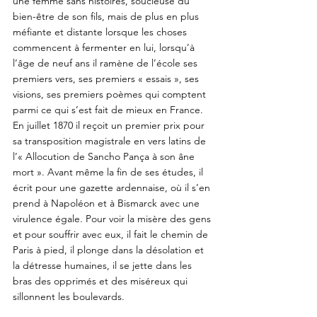
une femme sans histoires, soucieuse du 
bien-être de son fils, mais de plus en plus 
méfiante et distante lorsque les choses 
commencent à fermenter en lui, lorsqu’à 
l’âge de neuf ans il ramène de l’école ses 
premiers vers, ses premiers « essais », ses 
visions, ses premiers poèmes qui comptent 
parmi ce qui s’est fait de mieux en France. 
En juillet 1870 il reçoit un premier prix pour 
sa transposition magistrale en vers latins de 
l’« Allocution de Sancho Pança à son âne 
mort ». Avant même la fin de ses études, il 
écrit pour une gazette ardennaise, où il s’en 
prend à Napoléon et à Bismarck avec une 
virulence égale. Pour voir la misère des gens 
et pour souffrir avec eux, il fait le chemin de 
Paris à pied, il plonge dans la désolation et 
la détresse humaines, il se jette dans les 
bras des opprimés et des miséreux qui 
sillonnent les boulevards. 