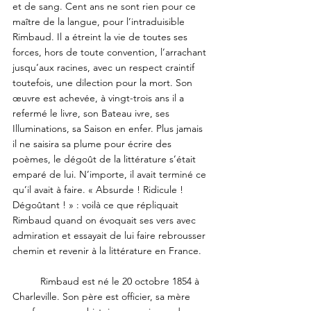
et de sang. Cent ans ne sont rien pour ce 
maître de la langue, pour l’intraduisible 
Rimbaud. Il a étreint la vie de toutes ses 
forces, hors de toute convention, l’arrachant 
jusqu’aux racines, avec un respect craintif 
toutefois, une dilection pour la mort. Son 
œuvre est achevée, à vingt-trois ans il a 
refermé le livre, son Bateau ivre, ses 
Illuminations, sa Saison en enfer. Plus jamais 
il ne saisira sa plume pour écrire des 
poèmes, le dégoût de la littérature s’était 
emparé de lui. N’importe, il avait terminé ce 
qu’il avait à faire. « Absurde ! Ridicule ! 
Dégoûtant ! » : voilà ce que répliquait 
Rimbaud quand on évoquait ses vers avec 
admiration et essayait de lui faire rebrousser 
chemin et revenir à la littérature en France.
	Rimbaud est né le 20 octobre 1854 à 
Charleville. Son père est officier, sa mère 