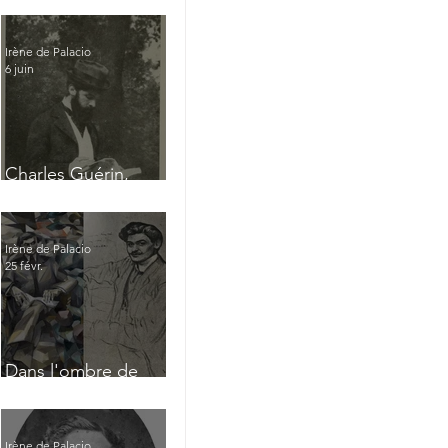
Irène de Palacio
6 juin
Charles Guérin,
homme intérieur
Irène de Palacio
25 févr.
Dans l'ombre de
Jacques Nayral
Irène de Palacio