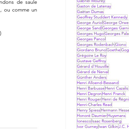
Gabriel Mourey
ndons de saule 
Gaston de Latenay
e, ou comme un 
Gaëtan Dumas
Geoffrey Studdert Kennedy
George Auriol
George Orwel
George Sand
Georges Garni
) 
Georges Hugo
Georges Pala
Georges Pancol
Georges Rodenbach
Giono
Giordano Bruno
Goethe
Gog
Grégoire Le Roy
Gustave Geffroy
Gérard d'Houville
Gérard de Nerval
Günther Anders
Henri Alloend-Bessand
Henri Barbusse
Henri Cazalis
Henri Degron
Henri Franck
Henri Rouger
Henri de Régni
Henri-Charles Read
Henry Spiess
Hermann Hess
Honoré Daumier
Huysmans
Ionesco
Isaac Rosenberg
Ivor Gurney
Iwan Gilkin
J.C. H