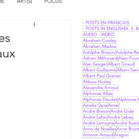
IE
ART(S)
FOCUS
- POSTS EN FRANCAIS
- POSTS IN ENGLISH
A. S. B
es
AUDIO - VIDEO
Abraham Cowley
Abraham Maslow
aux
Adolphe Brisson
Adolphe Re
Adrien Mithouard
Alain-Four
Alan Seeger
Albert Giraud
Albert Guillaume
Albert Sam
Albert-Paul Granier
Aldous Huxley
Alexandre Arnoux
Alphonse Allais
Alphonse Daudet
Alphonse 
Amelia Opie
Amiel
André Breton
André Gide
André Lafon
André Lebey
André Lemoyne
André Suar
Anna de Noailles
Anne Bron
Antonin Artaud
Aragon