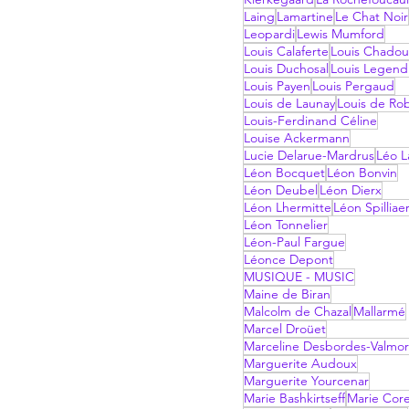
Laing
Lamartine
Le Chat Noir
Leopardi
Lewis Mumford
Louis Calaferte
Louis Chadou
Louis Duchosal
Louis Legend
Louis Payen
Louis Pergaud
Louis de Launay
Louis de Ro
Louis-Ferdinand Céline
Louise Ackermann
Lucie Delarue-Mardrus
Léo La
Léon Bocquet
Léon Bonvin
Léon Deubel
Léon Dierx
Léon Lhermitte
Léon Spilliae
Léon Tonnelier
Léon-Paul Fargue
Léonce Depont
MUSIQUE - MUSIC
Maine de Biran
Malcolm de Chazal
Mallarmé
Marcel Droüet
Marceline Desbordes-Valmo
Marguerite Audoux
Marguerite Yourcenar
Marie Bashkirtseff
Marie Corel