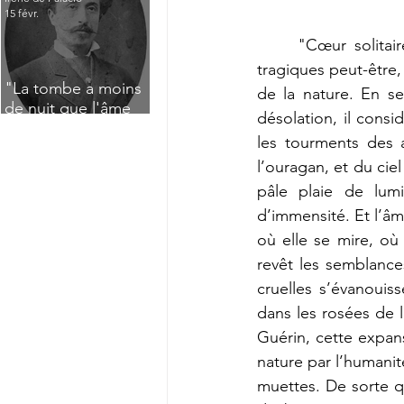
15 févr.
	"Cœur solitaire qui pleure aux funérailles d’Eros, l’angoisse et le désespoir aussi, 
tragiques peut-être,
"La tombe a moins
de la nature. En s
de nuit que l'âme
désolation, il consi
n'a de jour" : Deux
les tourments des a
saisissants poèmes
l’ouragan, et du cie
de deuil de Raoul
Lafagette (1892)
pâle plaie de lum
d’immensité. Et l’âm
où elle se mire, où 
revêt les semblances
cruelles s’évanouis
dans les rosées de l
Guérin, cette expans
nature par l’humanit
muettes. De sorte q