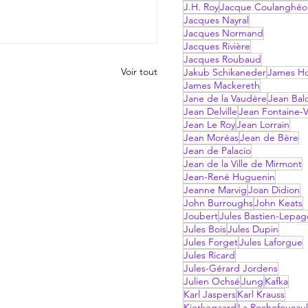
J.H. Roy
Jacque Coulanghéo
Jacques Nayral
Jacques Normand
Jacques Rivière
Jacques Roubaud
Voir tout
Jakub Schikaneder
James Hol
James Mackereth
Jane de la Vaudère
Jean Bal
Jean Delville
Jean Fontaine-V
Jean Le Roy
Jean Lorrain
Jean Moréas
Jean de Bère
Jean de Palacio
Jean de la Ville de Mirmont
Jean-René Huguenin
Jeanne Marvig
Joan Didion
John Burroughs
John Keats
Joubert
Jules Bastien-Lepag
Jules Bois
Jules Dupin
Jules Forget
Jules Laforgue
Jules Ricard
Jules-Gérard Jordens
Julien Ochsé
Jung
Kafka
Karl Jaspers
Karl Krauss
Kierkegaard
La Rochefoucau