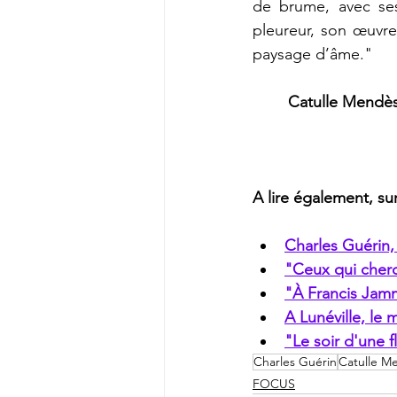
de brume, avec ses
pleureur, son œuvr
paysage d’âme."
Catulle Mendè
A lire également, su
Charles Guérin, 
"Ceux qui cherc
"À Francis Jam
A Lunéville, le
"Le soir d'une 
Charles Guérin
Catulle M
FOCUS