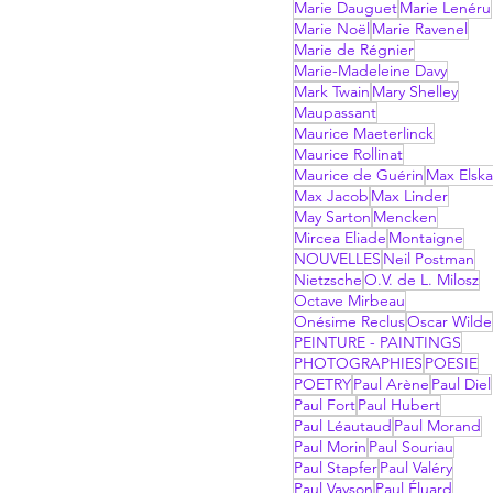
Marie Dauguet
Marie Lenéru
Marie Noël
Marie Ravenel
Marie de Régnier
Marie-Madeleine Davy
Mark Twain
Mary Shelley
Maupassant
Maurice Maeterlinck
Maurice Rollinat
Maurice de Guérin
Max Elsk
Max Jacob
Max Linder
May Sarton
Mencken
Mircea Eliade
Montaigne
NOUVELLES
Neil Postman
Nietzsche
O.V. de L. Milosz
Octave Mirbeau
Onésime Reclus
Oscar Wilde
PEINTURE - PAINTINGS
PHOTOGRAPHIES
POESIE
POETRY
Paul Arène
Paul Diel
Paul Fort
Paul Hubert
Paul Léautaud
Paul Morand
Paul Morin
Paul Souriau
Paul Stapfer
Paul Valéry
Paul Vayson
Paul Éluard