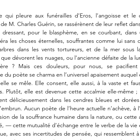
 de M. Charles Guérin, se rassérènent de leur reflet dans
e dressant, pour le blasphème, en se courbant, dans u
déra les choses éternelles, souffrantes comme lui sans 
rbres dans les vents tortureurs, et de la mer sous la 
l que dévorent les nuages, ou l’ancienne défaite de la lun
ière ? Mais ces douleurs, pour nous, se pacifient
e du poète se charma en l’universel apaisement auquel e
elle se mêle. Elle consent, elle aussi, à la vaste et fau
. Plutôt, elle est devenue cette accalmie elle-même ; et
sent délicieusement dans les cendres bleues et dorées 
’embrun. Aucun poète de l’heure actuelle n’achève, à l’
ion de la souffrance humaine dans la nature, ou cette a
é, — cette mutualité d’échange entre le verbe de la vie e
ue, avec ses incertitudes de pensée, qui ressemblent à 