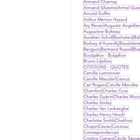
Armand Charnay
Armand Silvestre
Armel Gue
Arnold Goffin
Arthur Merton Hazard
Ary Renan
Auguste Angellier
Augustine Bulteau
Aurélien Scholl
Bachelard
Bal
Barbey d'Aurevilly
Baudelair
Bergson
Bertrand Russell
Bo
Boulgakov - Bulgakov
Bruno Liljefors
CITATIONS - QUOTES
Camille Lemonnier
Camille Mauclair
Camus
Carl Rogers
Catulle Mendès
Chamfort
Charles Cros
Charles Guérin
Charles Mori
Charles Sorley
Charles Van Lerberghe
Charles-Henry Hirsch
Charlotte Smith
Chekhov
Chopin
Cioran
Cocteau
Correspondances
Cristina Campo
Cécile Sauv