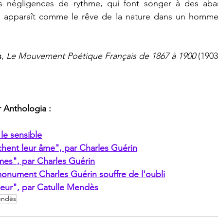
 négligences de rythme, qui font songer à des aba
e apparaît comme le rêve de la nature dans un homm
s
, 
Le Mouvement Poétique Français de 1867 à 1900 
(1903
r Anthologia : 
le sensible
hent leur âme", par Charles Guérin
mes", par Charles Guérin
 monument Charles Guérin souffre de l'oubli
fleur", par Catulle Mendès
endès