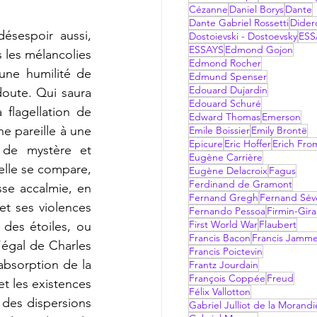
Cézanne
Daniel Borys
Dante
Dante Gabriel Rossetti
Dider
Dostoievski - Dostoevsky
ESS
ESSAYS
Edmond Gojon
 les mélancolies 
Edmond Rocher
ne humilité de 
Edmund Spenser
Edouard Dujardin
doute. Qui saura 
Edouard Schuré
flagellation de 
Edward Thomas
Emerson
e pareille à une 
Emile Boissier
Emily Brontë
Epicure
Eric Hoffer
Erich Fr
 de mystère et 
Eugène Carrière
lle se compare, 
Eugène Delacroix
Fagus
Ferdinand de Gramont
sse accalmie, en 
Fernand Gregh
Fernand Sév
 ses violences   
Fernando Pessoa
Firmin-Gir
First World War
Flaubert
des étoiles, ou 
Francis Bacon
Francis Jamm
égal de Charles 
Francis Poictevin
bsorption de la 
Frantz Jourdain
François Coppée
Freud
t les existences 
Félix Vallotton
des dispersions 
Gabriel Julliot de la Morandi