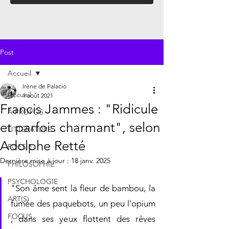
Post
Accueil
Irène de Palacio
Accueil
1 août 2021
Francis Jammes : "Ridicule
À PROPOS
et parfois charmant", selon
LITTÉRATURE
Adolphe Retté
POÉSIE
Dernière mise à jour :
18 janv. 2025
PHILOSOPHIE
PSYCHOLOGIE
"Son âme sent la fleur de bambou, la 
ART(S)
fumée des paquebots, un peu l'opium 
FOCUS
; dans ses yeux flottent des rêves 