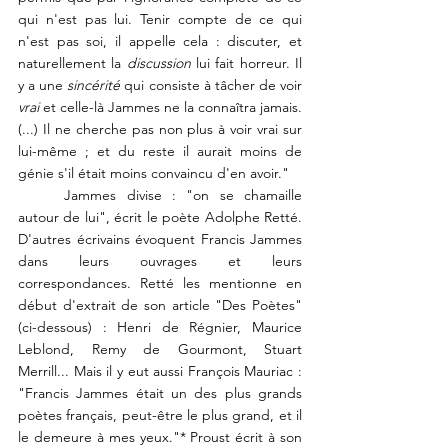
qui n'est pas lui. Tenir compte de ce qui 
n'est pas soi, il appelle cela : discuter, et 
naturellement la 
discussion
 lui fait horreur. Il 
y a une 
sincérité
 qui consiste à tâcher de voir 
vrai 
et celle-là Jammes ne la connaîtra jamais. 
(...) Il ne cherche pas non plus à voir vrai sur 
lui-même ; et du reste il aurait moins de 
génie s'il était moins convaincu d'en avoir." 
	Jammes divise : "on se chamaille 
autour de lui", écrit le poète Adolphe Retté. 
D'autres écrivains évoquent Francis Jammes 
dans leurs ouvrages et leurs 
correspondances. Retté les mentionne en 
début d'extrait de son article "Des Poètes" 
(ci-dessous) : Henri de Régnier, Maurice 
Leblond, Remy de Gourmont, Stuart 
Merrill... Mais il y eut aussi François Mauriac : 
"
Francis Jammes était un des plus grands 
poètes français, peut-être le plus grand, et il 
le demeure à mes yeux."* Proust écrit à son 