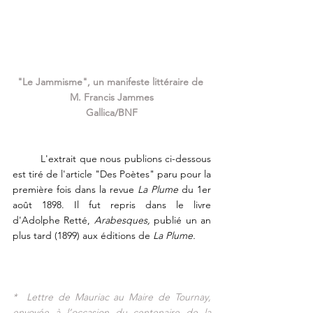
"Le Jammisme", un manifeste littéraire de 
M. Francis Jammes
Gallica/BNF
L'extrait que nous publions ci-dessous 
est tiré de l'article "Des Poètes" paru pour la 
première fois dans la revue 
La Plume
 du 1er 
août 1898. Il fut repris dans le livre 
d'Adolphe Retté, 
Arabesques, 
publié un an 
plus tard (1899) aux éditions de 
La Plume. 
*  Lettre de Mauriac au Maire de Tournay, 
envoyée à l’occasion du centenaire de la 