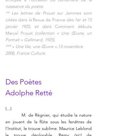
naissance du poète.
** Les lettres de Proust sur Jammes sont 
citées dans la 
Revue de France
 des 1er et 15 
janvier 1925, et dans 
Comment débuta 
Marcel Proust
 (collection « Une Œuvre, un 
Portrait » Gallimard, 1925). 
*** « Une Vie, une Œuvre »,13 novembre 
2008, France Culture.
Des Poètes
Adolphe Retté
(...)
  M. de Régnier, qui étudie la nature 
en jouant de la flûte sous les fenêtres de 
l'Institut, le trouve sublime. Maurice Leblond 
le trouve déplorable. Rémy 
(sic) 
de 