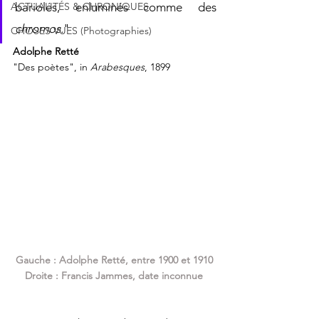
ACTUALITÉS & CHRONIQUES
bariolés, enluminés comme des 
chromos.
"
CHOSES VUES (Photographies)
Adolphe Retté
"Des poètes", in 
Arabesques
, 1899
Gauche : Adolphe Retté, entre 1900 et 1910
Droite : Francis Jammes, date inconnue