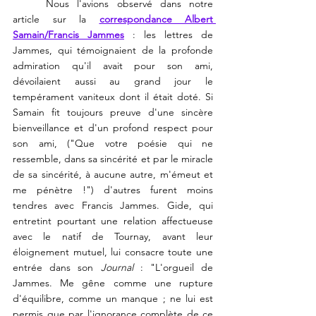
Nous l'avions observé dans notre 
article sur la 
correspondance Albert 
Samain/Francis Jammes
 : les lettres de 
Jammes, qui témoignaient de la profonde 
admiration qu'il avait pour son ami, 
dévoilaient aussi au grand jour le 
tempérament vaniteux dont il était doté. Si 
Samain fit toujours preuve d'une sincère 
bienveillance et d'un profond respect pour 
son ami, ("
Que votre poésie qui ne 
ressemble, dans sa sincérité et par le miracle 
de sa sincérité, à aucune autre, m'émeut et 
me pénètre !") 
d'autres furent moins 
tendres avec Francis Jammes. Gide, qui 
entretint pourtant une relation affectueuse 
avec le natif de Tournay, avant leur 
éloignement mutuel, lui consacre toute une 
entrée dans son 
Journal 
: "L'orgueil de 
Jammes. Me gêne comme une rupture 
d'équilibre, comme un manque ; ne lui est 
permis que par l'ignorance complète de ce 