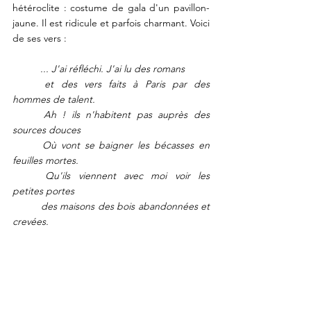
hétéroclite : costume de gala d'un pavillon-
jaune. Il est ridicule et parfois charmant. Voici 
de ses vers : 
... J'ai réfléchi. J'ai lu des romans
	et des vers faits à Paris par des 
hommes de talent.
	Ah ! ils n'habitent pas auprès des 
sources douces 
	Où vont se baigner les bécasses en 
feuilles mortes.
	Qu'ils viennent avec moi voir les 
petites portes
	des maisons des bois abandonnées et 
crevées.
	Je leur montrerai les grives, les 
paysans doux,
	les bécassines en argent, les luisants 
houx.
	Alors ils souriront en fumant dans leur 