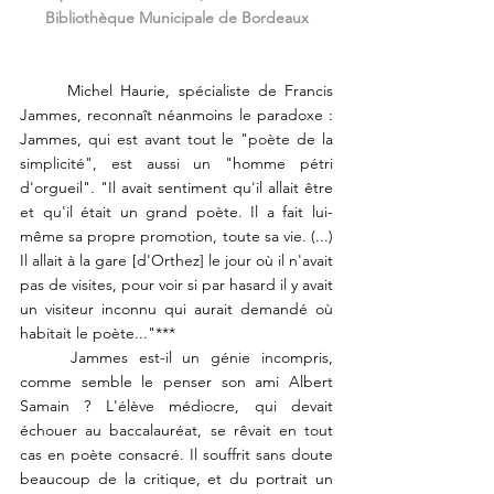
Bibliothèque Municipale de Bordeaux
	Michel Haurie, spécialiste de Francis 
Jammes, reconnaît néanmoins le paradoxe : 
Jammes, qui est avant tout le "poète de la 
simplicité", est aussi un "homme pétri 
d'orgueil". "Il avait sentiment qu'il allait être 
et qu'il était un grand poète. Il a fait lui-
même sa propre promotion, toute sa vie. (...) 
Il allait à la gare
 [d'Orthez]
le jour où il n'avait 
pas de visites, pour voir si par hasard il y avait 
un visiteur inconnu qui aurait demandé où 
habitait le poète..."***
	Jammes est-il un génie incompris, 
comme semble le penser son ami Albert 
Samain ? L'élève médiocre, qui devait 
échouer au baccalauréat, se rêvait en tout 
cas en poète consacré. Il souffrit sans doute 
beaucoup de la critique, et du portrait un 