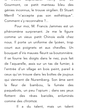
Gourmont, ce petit manteau bleu des 
génies inconnus, le trouve virgilien. Et Stuart 
Merrill "n'accepte pas son esthétique". 
Comment s'y reconnaître ?...
Pour moi, M. Francis Jammes est un 
phénomène surprenant. Je me le figure 
comme un vieux petit Chinois exilé chez 
nous. Il porte un uniforme de lycéen, trop 
court aux poignets et aux chevilles. Un 
bouquet d'iris mauves fleurit sa boutonnière. 
Il se fourre les doigts dans le nez, puis fait 
de l'aquarelle, assis sur un tas de fumier, à 
l'entrée d'un village en bois peint, pareil à 
ceux qu'on trouve dans les boîtes de joujoux 
qui viennent de Nuremberg. Son âme sent 
la fleur de bambou, la fumée des 
paquebots, un peu l'opium ; dans ses yeux 
flottent des rêves bariolés, enluminés 
comme des 
chromos
.
	Il a du talent, mais un talent 