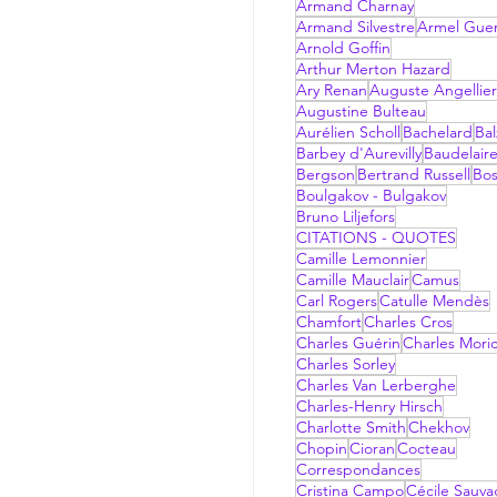
Armand Charnay
Armand Silvestre
Armel Gue
Arnold Goffin
Arthur Merton Hazard
Ary Renan
Auguste Angellier
Augustine Bulteau
Aurélien Scholl
Bachelard
Bal
Barbey d'Aurevilly
Baudelair
Bergson
Bertrand Russell
Bo
Boulgakov - Bulgakov
Bruno Liljefors
CITATIONS - QUOTES
Camille Lemonnier
Camille Mauclair
Camus
Carl Rogers
Catulle Mendès
Chamfort
Charles Cros
Charles Guérin
Charles Mori
Charles Sorley
Charles Van Lerberghe
Charles-Henry Hirsch
Charlotte Smith
Chekhov
Chopin
Cioran
Cocteau
Correspondances
Cristina Campo
Cécile Sauv