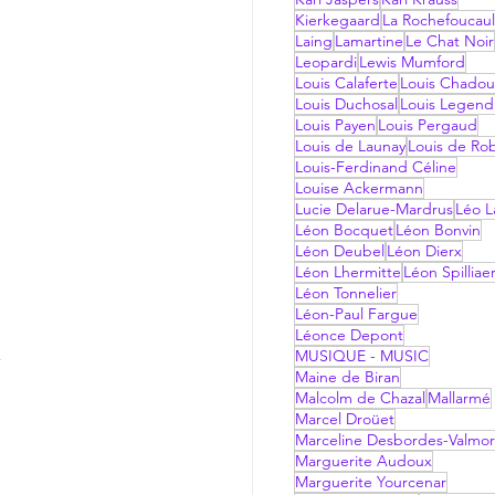
Kierkegaard
La Rochefoucau
Laing
Lamartine
Le Chat Noir
Leopardi
Lewis Mumford
Louis Calaferte
Louis Chadou
Louis Duchosal
Louis Legend
Louis Payen
Louis Pergaud
Louis de Launay
Louis de Ro
Louis-Ferdinand Céline
Louise Ackermann
Lucie Delarue-Mardrus
Léo La
Léon Bocquet
Léon Bonvin
Léon Deubel
Léon Dierx
Léon Lhermitte
Léon Spilliae
Léon Tonnelier
Léon-Paul Fargue
Léonce Depont
 
MUSIQUE - MUSIC
Maine de Biran
Malcolm de Chazal
Mallarmé
Marcel Droüet
Marceline Desbordes-Valmo
Marguerite Audoux
Marguerite Yourcenar