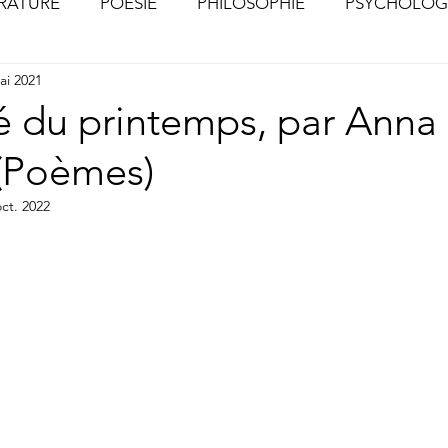
ÉRATURE
POÉSIE
PHILOSOPHIE
PSYCHOLOG
ai 2021
S
CHOSES VUES (Photographies)
é du printemps, par Anna
 (Poèmes)
oct. 2022