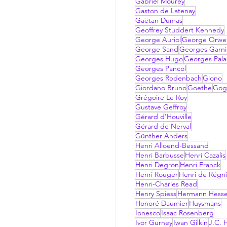
Gabriel Mourey
Gaston de Latenay
Gaëtan Dumas
Geoffrey Studdert Kennedy
George Auriol
George Orwel
George Sand
Georges Garni
Georges Hugo
Georges Pala
Georges Pancol
Georges Rodenbach
Giono
Giordano Bruno
Goethe
Gog
Grégoire Le Roy
Gustave Geffroy
Gérard d'Houville
Gérard de Nerval
Günther Anders
Henri Alloend-Bessand
Henri Barbusse
Henri Cazalis
Henri Degron
Henri Franck
Henri Rouger
Henri de Régni
Henri-Charles Read
Henry Spiess
Hermann Hess
Honoré Daumier
Huysmans
Ionesco
Isaac Rosenberg
Ivor Gurney
Iwan Gilkin
J.C. H