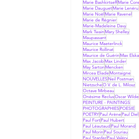
Marie Bashkirtseff
Marie Corel
Marie Dauguet
Marie Lenéru
Marie Noël
Marie Ravenel
Marie de Régnier
Marie-Madeleine Davy
Mark Twain
Mary Shelley
Maupassant
Maurice Maeterlinck
Maurice Rollinat
Maurice de Guérin
Max Elsk
Max Jacob
Max Linder
May Sarton
Mencken
Mircea Eliade
Montaigne
NOUVELLES
Neil Postman
Nietzsche
O.V. de L. Milosz
Octave Mirbeau
Onésime Reclus
Oscar Wilde
PEINTURE - PAINTINGS
PHOTOGRAPHIES
POESIE
POETRY
Paul Arène
Paul Diel
Paul Fort
Paul Hubert
Paul Léautaud
Paul Morand
Paul Morin
Paul Souriau
Paul Stapfer
Paul Valéry