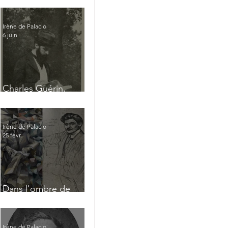
Irène de Palacio
6 juin
Charles Guérin,
homme intérieur
Irène de Palacio
25 févr.
Dans l'ombre de
Jacques Nayral
Irène de Palacio