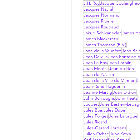
J.H. Roy
Jacque Coulanghéo
Jacques Nayral
Jacques Normand
Jacques Rivière
Jacques Roubaud
Jakub Schikaneder
James Hol
James Mackereth
James Thomson (B.V.)
Jane de la Vaudère
Jean Bal
Jean Delville
Jean Fontaine-V
Jean Le Roy
Jean Lorrain
Jean Moréas
Jean de Bère
Jean de Palacio
Jean de la Ville de Mirmont
Jean-René Huguenin
Jeanne Marvig
Joan Didion
John Burroughs
John Keats
Joubert
Jules Bastien-Lepag
Jules Bois
Jules Dupin
Jules Forget
Jules Laforgue
Jules Ricard
Jules-Gérard Jordens
Julien Ochsé
Jung
Kafka
Karl Jaspers
Karl Krauss