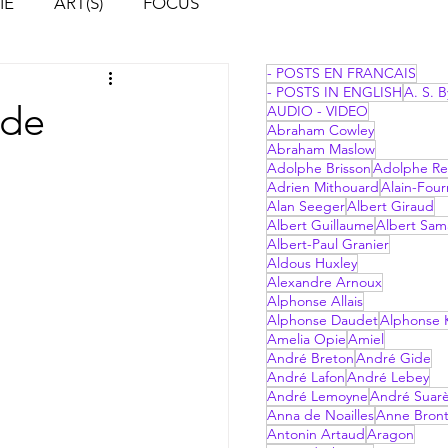
IE
ART(S)
FOCUS
- POSTS EN FRANCAIS
- POSTS IN ENGLISH
A. S. B
 de
AUDIO - VIDEO
Abraham Cowley
Abraham Maslow
Adolphe Brisson
Adolphe Re
Adrien Mithouard
Alain-Four
Alan Seeger
Albert Giraud
Albert Guillaume
Albert Sam
Albert-Paul Granier
Aldous Huxley
Alexandre Arnoux
Alphonse Allais
Alphonse Daudet
Alphonse 
Amelia Opie
Amiel
André Breton
André Gide
André Lafon
André Lebey
André Lemoyne
André Suar
Anna de Noailles
Anne Bron
Antonin Artaud
Aragon