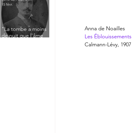
15 févr.
Anna de Noailles
"La tombe a moins
de nuit que l'âme
Les Éblouissements
n'a de jour" : Deux
Calmann-Lévy, 1907
saisissants poèmes
de deuil de Raoul
Lafagette (1892)