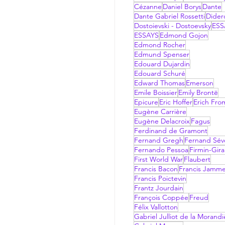
Cézanne
Daniel Borys
Dante
Dante Gabriel Rossetti
Dider
Dostoievski - Dostoevsky
ESS
ESSAYS
Edmond Gojon
Edmond Rocher
Edmund Spenser
Edouard Dujardin
Edouard Schuré
Edward Thomas
Emerson
Emile Boissier
Emily Brontë
Epicure
Eric Hoffer
Erich Fr
Eugène Carrière
Eugène Delacroix
Fagus
Ferdinand de Gramont
Fernand Gregh
Fernand Sév
Fernando Pessoa
Firmin-Gir
First World War
Flaubert
Francis Bacon
Francis Jamm
Francis Poictevin
Frantz Jourdain
François Coppée
Freud
Félix Vallotton
Gabriel Julliot de la Morandi