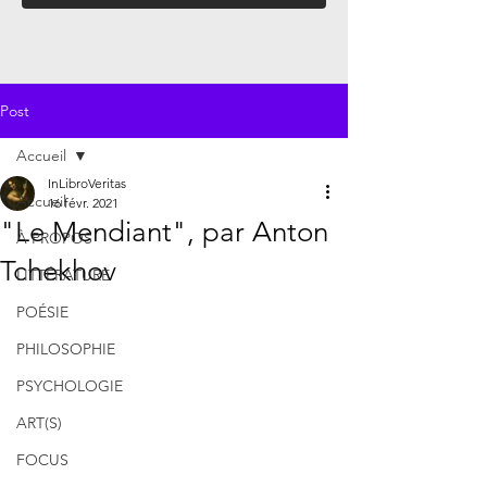
Post
Accueil
InLibroVeritas
Accueil
16 févr. 2021
"Le Mendiant", par Anton
À PROPOS
Tchekhov
LITTÉRATURE
POÉSIE
PHILOSOPHIE
PSYCHOLOGIE
ART(S)
FOCUS