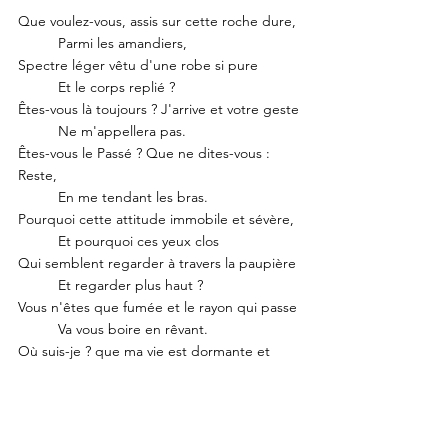
Que voulez-vous, assis sur cette roche dure,
	Parmi les amandiers,
Spectre léger vêtu d'une robe si pure
	Et le corps replié ?
Êtes-vous là toujours ? J'arrive et votre geste
	Ne m'appellera pas.
Êtes-vous le Passé ? Que ne dites-vous : 
Reste,
	En me tendant les bras.
Pourquoi cette attitude immobile et sévère,
	Et pourquoi ces yeux clos
Qui semblent regarder à travers la paupière 
	Et regarder plus haut ? 
Vous n'êtes que fumée et le rayon qui passe
	Va vous boire en rêvant.
Où suis-je ? que ma vie est dormante et 
s'efface,
	Ô spectre indifférent. 