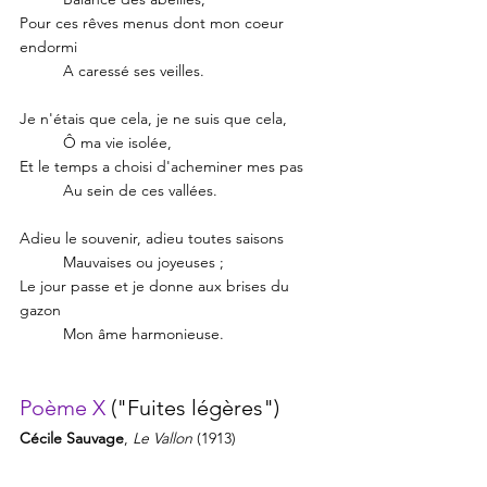
Pour ces rêves menus dont mon coeur 
endormi
	A caressé ses veilles.
Je n'étais que cela, je ne suis que cela,
	Ô ma vie isolée,
Et le temps a choisi d'acheminer mes pas
	Au sein de ces vallées. 
Adieu le souvenir, adieu toutes saisons
	Mauvaises ou joyeuses ; 
Le jour passe et je donne aux brises du 
gazon
	Mon âme harmonieuse. 
Poème X
 ("Fuites légères")
Cécile Sauvage
, 
Le Vallon
 (1913)