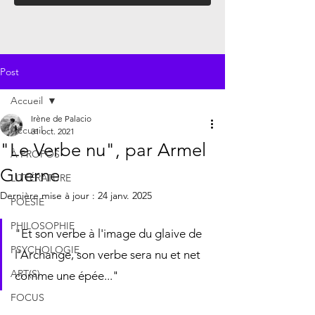
Post
Accueil
Irène de Palacio
Accueil
31 oct. 2021
"Le Verbe nu", par Armel
À PROPOS
Guerne
LITTÉRATURE
Dernière mise à jour :
24 janv. 2025
POÉSIE
PHILOSOPHIE
"Et son verbe à l'image du glaive de 
PSYCHOLOGIE
l'Archange, son verbe sera nu et net 
ART(S)
comme une épée..."
FOCUS