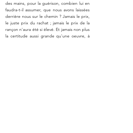
des mains, pour la guérison, combien lui en 
faudra-t-il assumer, que nous avons laissées 
derrière nous sur le chemin ? Jamais le prix, 
le juste prix du rachat ; jamais le prix de la 
rançon n'aura été si élevé. Et jamais non plus 
la certitude aussi grande qu'une oeuvre, à 
ce besoin, répond.
	Voilà pourquoi on a le droit d'être 
difficile à l'égard de tous ceux qui, si 
imprudemment, se proposent ; voilà 
pourquoi on doit leur demander compte, et 
de l'usage effrayant qu'ils ont fait de la 
parole, de la sainte parole, mystère des 
mystères où est entreposé pour tous le 
secret du salut.
	Car il n'y a pas de mensonge : il n'y a 
que des mensonges ; il n'y a pas de vérités : 
il n'y a que de la vérité. A conquérir. 
Toujours. Et notre langue 
extraordinairement
méconnue ou négligée par tous, notre 