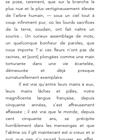
se pose, rarement, que sur la branche la 
plus nue et la plus vertigineusement élevée 
de l'arbre humain, — sous un ciel tout à 
coup infiniment pur, où les lourds sacrifices 
de la terre, soudain, ont fait naître un 
sourire... Un curieux assemblage de mots, 
un quelconque bonheur de paroles, que 
nous importe ? si ces fleurs n'ont pas de 
racines, et [sont] plongées comme une main 
torturante dans une vie écartelée, 
démesurée et déjà presque 
surnaturellement exemplaire. 
	Il est vrai qu'entre leurs mains à eux, 
leurs mains lâches et pâles, notre 
magnificente langue française, depuis 
cinquante années, s'est affreusement 
affaissée ; il est vrai que le monde, depuis 
cent cinquante ans, se précipite 
horriblement dans les mensonges et que 
l'abîme où il gît maintenant est si creux et si 
noir que rien n'y saurait bouger, en effet, 