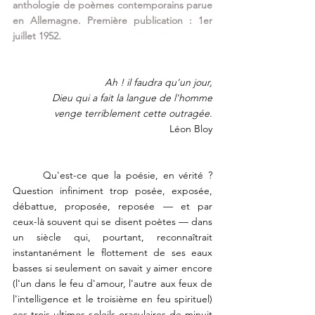
anthologie de poèmes contemporains parue 
en Allemagne. Première publication : 1er 
juillet 1952.
Ah ! il faudra qu'un jour,
Dieu qui a fait la langue de l'homme
venge terriblement cette outragée.
Léon Bloy
Qu'est-ce que la poésie, en vérité ? 
Question infiniment trop posée, exposée, 
débattue, proposée, reposée — et par 
ceux-là souvent qui se disent poètes — dans 
un siècle qui, pourtant, reconnaîtrait 
instantanément le flottement de ses eaux 
basses si seulement on savait y aimer encore 
(l'un dans le feu d'amour, l'autre aux feux de 
l'intelligence et le troisième en feu spirituel) 
ces trois ultimes soleils oraculaires de minuit 