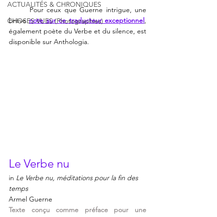
ACTUALITÉS & CHRONIQUES
	Pour ceux que Guerne intrigue, une 
brève
note sur ce traducteur exceptionnel
, 
CHOSES VUES (Photographies)
également poète du Verbe et du silence, est 
disponible sur 
Anthologia
.
Le Verbe nu
in 
Le Verbe nu, méditations pour la fin des 
temps
Armel Guerne
Texte conçu comme préface pour une 