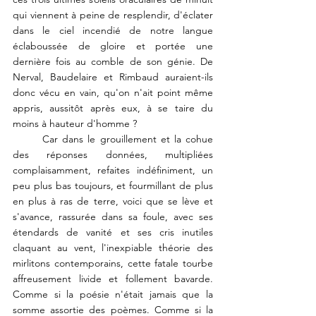
qui viennent à peine de resplendir, d'éclater 
dans le ciel incendié de notre langue 
éclaboussée de gloire et portée une 
dernière fois au comble de son génie. De 
Nerval, Baudelaire et Rimbaud auraient-ils 
donc vécu en vain, qu'on n'ait point même 
appris, aussitôt après eux, à se taire du 
moins à hauteur d'homme ?
	Car dans le grouillement et la cohue 
des réponses données, multipliées 
complaisamment, refaites indéfiniment, un 
peu plus bas toujours, et fourmillant de plus 
en plus à ras de terre, voici que se lève et 
s'avance, rassurée dans sa foule, avec ses 
étendards de vanité et ses cris inutiles 
claquant au vent, l'inexpiable théorie des 
mirlitons contemporains, cette fatale tourbe 
affreusement livide et follement bavarde. 
Comme si la poésie n'était jamais que la 
somme assortie des poèmes. Comme si la 