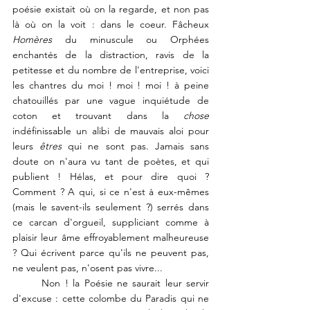
poésie existait où on la regarde, et non pas 
là où on la voit : dans le coeur. Fâcheux 
Homères
 du minuscule ou Orphées 
enchantés de la distraction, ravis de la 
petitesse et du nombre de l'entreprise, voici 
les chantres du moi ! moi ! moi ! à peine 
chatouillés par une vague inquiétude de 
coton et trouvant dans la 
chose
indéfinissable un alibi de mauvais aloi pour 
leurs 
êtres 
qui ne sont pas. Jamais sans 
doute on n'aura vu tant de poètes, et qui 
publient ! Hélas, et pour dire quoi ? 
Comment ? A qui, si ce n'est à eux-mêmes 
(mais le savent-ils seulement ?) serrés dans 
ce carcan d'orgueil, suppliciant comme à 
plaisir leur âme effroyablement malheureuse 
? Qui écrivent parce qu'ils ne peuvent pas, 
ne veulent pas, n'osent pas vivre...
	Non ! la Poésie ne saurait leur servir 
d'excuse : cette colombe du Paradis qui ne 