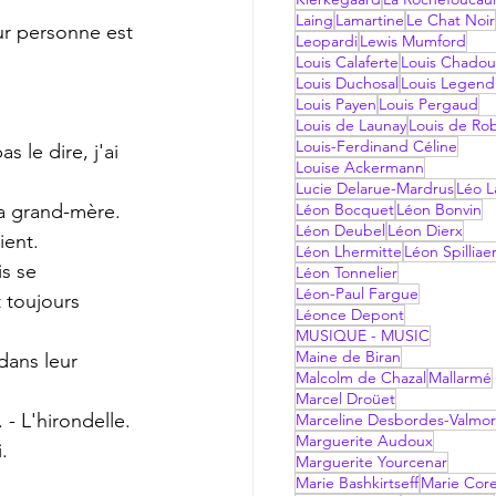
Laing
Lamartine
Le Chat Noir
eur personne est 
Leopardi
Lewis Mumford
Louis Calaferte
Louis Chadou
Louis Duchosal
Louis Legend
Louis Payen
Louis Pergaud
Louis de Launay
Louis de Ro
Louis-Ferdinand Céline
s le dire, j'ai 
Louise Ackermann
Lucie Delarue-Mardrus
Léo La
a grand-mère.
Léon Bocquet
Léon Bonvin
Léon Deubel
Léon Dierx
ient.
Léon Lhermitte
Léon Spilliae
s se 
Léon Tonnelier
Léon-Paul Fargue
 toujours 
Léonce Depont
MUSIQUE - MUSIC
Maine de Biran
dans leur 
Malcolm de Chazal
Mallarmé
Marcel Droüet
 - L'hirondelle.
Marceline Desbordes-Valmo
Marguerite Audoux
.
Marguerite Yourcenar
Marie Bashkirtseff
Marie Corel