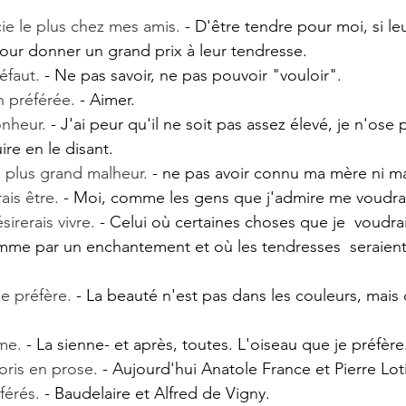
ie le plus chez mes amis.
 - D'être tendre pour moi, si l
our donner un grand prix à leur tendresse.
éfaut.
 - Ne pas savoir, ne pas pouvoir "vouloir".
 préférée. 
- Aimer.
nheur.
 - J'ai peur qu'il ne soit pas assez élevé, je n'ose pa
ire en le disant.
 plus grand malheur. 
- ne pas avoir connu ma mère ni m
ais être.
 - Moi, comme les gens que j'admire me voudra
sirerais vivre.
 - Celui où certaines choses que je  voudrai
omme par un enchantement et où les tendresses  seraient
e préfère.
 - La beauté n'est pas dans les couleurs, mais 
me. 
- La sienne- et après, toutes. L'oiseau que je préfère.
oris en prose.
 - Aujourd'hui Anatole France et Pierre Loti
érés. 
- Baudelaire et Alfred de Vigny.