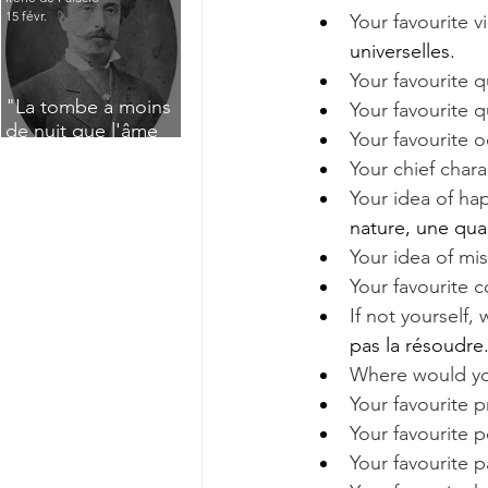
15 févr.
Your favourite vi
universelles.
Your favourite q
"La tombe a moins
Your favourite q
de nuit que l'âme
Your favourite 
n'a de jour" : Deux
Your chief charac
saisissants poèmes
Your idea of ha
de deuil de Raoul
Lafagette (1892)
nature, une quan
Your idea of mis
Your favourite c
If not yourself
pas la résoudre.
Where would you
Your favourite p
Your favourite p
Your favourite 