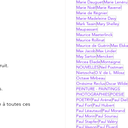
Marie Dauguet
Marie Lenéru
Marie Noël
Marie Ravenel
Marie de Régnier
Marie-Madeleine Davy
Mark Twain
Mary Shelley
Maupassant
Maurice Maeterlinck
Maurice Rollinat
Maurice de Guérin
Max Elsk
Max Jacob
Max Linder
May Sarton
Mencken
Mircea Eliade
Montaigne
ruit.
NOUVELLES
Neil Postman
Nietzsche
O.V. de L. Milosz
Octave Mirbeau
Onésime Reclus
Oscar Wilde
s.
PEINTURE - PAINTINGS
PHOTOGRAPHIES
POESIE
POETRY
Paul Arène
Paul Diel
 à toutes ces 
Paul Fort
Paul Hubert
Paul Léautaud
Paul Morand
Paul Morin
Paul Souriau
Paul Stapfer
Paul Valéry
Paul Vayson
Paul Éluard