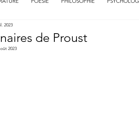
ÉRATURE
POÉSIE
PHILOSOPHIE
PSYCHOLOG
il. 2023
S
CHOSES VUES (Photographies)
naires de Proust
août 2023