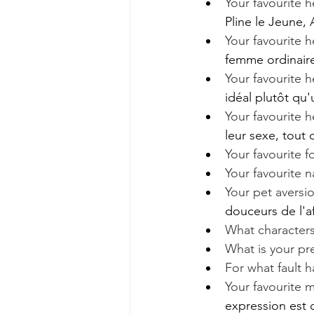
Your favourite he
Pline le Jeune, 
Your favourite he
femme ordinair
Your favourite he
idéal plutôt qu
Your favourite he
leur sexe, tout 
Your favourite 
Your favourite 
Your pet aversi
douceurs de l'af
What characters 
What is your pre
For what fault h
Your favourite 
expression est 