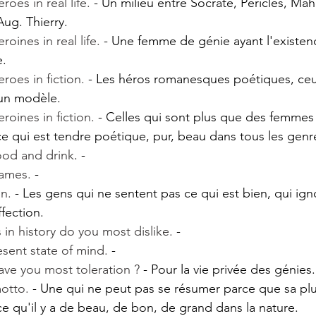
roes in real life.
 - Un milieu entre Socrate, Périclès, Ma
Aug. Thierry.
roines in real life.
 - Une femme de génie ayant l'existen
e.
roes in fiction. 
- Les héros romanesques poétiques, ceu
'un modèle.
roines in fiction.
 - Celles qui sont plus que des femmes 
ce qui est tendre poétique, pur, beau dans tous les genr
food and drink
. -
names.
 -
on.
 - Les gens qui ne sentent pas ce qui est bien, qui ign
fection.
in history do you most dislike.
 -
sent state of mind. 
-
ave you most toleration ?
 - Pour la vie privée des génies.
motto.
 - Une qui ne peut pas se résumer parce que sa plu
ce qu'il y a de beau, de bon, de grand dans la nature.