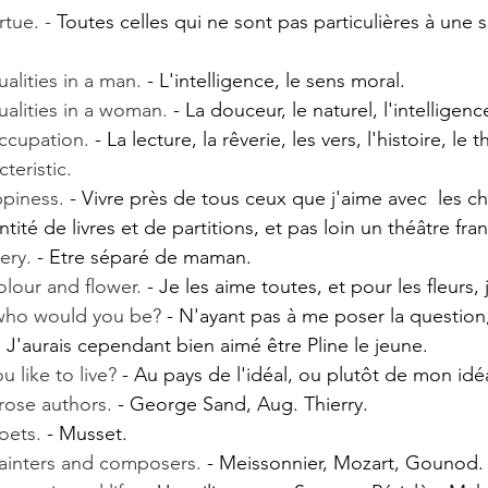
rtue. - 
Toutes celles qui ne sont pas particulières à une s
ualities in a man.
 - L'intelligence, le sens moral.
ualities in a woman.
 - La douceur, le naturel, l'intelligenc
occupation.
 - La lecture, la rêverie, les vers, l'histoire, le t
teristic. 
ppiness.
 - Vivre près de tous ceux que j'aime avec  les c
tité de livres et de partitions, et pas loin un théâtre fran
ery. 
- Etre séparé de maman.
olour and flower. 
- Je les aime toutes, et pour les fleurs, 
, who would you be?
 - N'ayant pas à me poser la question,
 J'aurais cependant bien aimé être Pline le jeune.
 like to live? 
- Au pays de l'idéal, ou plutôt de mon idéa
rose authors. 
- George Sand, Aug. Thierry.
oets.
 - Musset.
painters and composers.
 - Meissonnier, Mozart, Gounod.