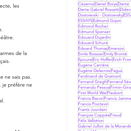
Cézanne
Daniel Borys
Dante
ecte, les 
Dante Gabriel Rossetti
Dider
Dostoievski - Dostoevsky
ESS
ESSAYS
Edmond Gojon
Edmond Rocher
e.
Edmund Spenser
héâtre.
Edouard Dujardin
Edouard Schuré
Edward Thomas
Emerson
harmes de la 
Emile Boissier
Emily Brontë
Epicure
Eric Hoffer
Erich Fr
çais.
Eugène Carrière
Eugène Delacroix
Fagus
Ferdinand de Gramont
je ne sais pas.
Fernand Gregh
Fernand Sév
 je préfère ne 
Fernando Pessoa
Firmin-Gir
First World War
Flaubert
Francis Bacon
Francis Jamm
l.
Francis Poictevin
Frantz Jourdain
François Coppée
Freud
Félix Vallotton
Gabriel Julliot de la Morandi