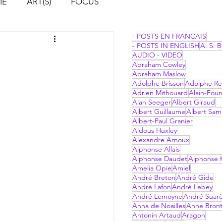
IE
ART(S)
FOCUS
- POSTS EN FRANCAIS
- POSTS IN ENGLISH
A. S. B
AUDIO - VIDEO
Abraham Cowley
Abraham Maslow
Adolphe Brisson
Adolphe Re
Adrien Mithouard
Alain-Four
Alan Seeger
Albert Giraud
Albert Guillaume
Albert Sam
Albert-Paul Granier
Aldous Huxley
Alexandre Arnoux
Alphonse Allais
Alphonse Daudet
Alphonse 
Amelia Opie
Amiel
André Breton
André Gide
André Lafon
André Lebey
André Lemoyne
André Suar
Anna de Noailles
Anne Bron
Antonin Artaud
Aragon