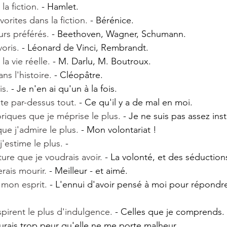
a fiction.
 - Hamlet.
orites dans la fiction.
 - Bérénice.
rs préférés.
 - Beethoven, Wagner, Schumann.
oris. 
- Léonard de Vinci, Rembrandt.
a vie réelle.
 - M. Darlu, M. Boutroux.
s l'histoire.
 - Cléopâtre.
is.
 - Je n'en ai qu'un à la fois.
te par-dessus tout.
 - Ce qu'il y a de mal en moi.
riques que je méprise le plus.
 - Je ne suis pas assez inst
 que j'admire le plus.
 - Mon volontariat !
'estime le plus.
 -
ure que je voudrais avoir.
 - La volonté, et des séduction
ais mourir. 
- Meilleur - et aimé.
 mon esprit.
 - L'ennui d'avoir pensé à moi pour répondre
pirent le plus d'indulgence. 
- Celles que je comprends.
aurais trop peur qu'elle ne me porte malheur.