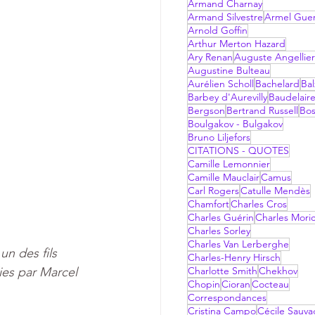
Armand Charnay
Armand Silvestre
Armel Gue
Arnold Goffin
Arthur Merton Hazard
Ary Renan
Auguste Angellier
Augustine Bulteau
Aurélien Scholl
Bachelard
Bal
Barbey d'Aurevilly
Baudelair
Bergson
Bertrand Russell
Bo
Boulgakov - Bulgakov
Bruno Liljefors
CITATIONS - QUOTES
Camille Lemonnier
Camille Mauclair
Camus
Carl Rogers
Catulle Mendès
Chamfort
Charles Cros
Charles Guérin
Charles Mori
Charles Sorley
Charles Van Lerberghe
n des fils 
Charles-Henry Hirsch
ies par Marcel 
Charlotte Smith
Chekhov
Chopin
Cioran
Cocteau
Correspondances
Cristina Campo
Cécile Sauv