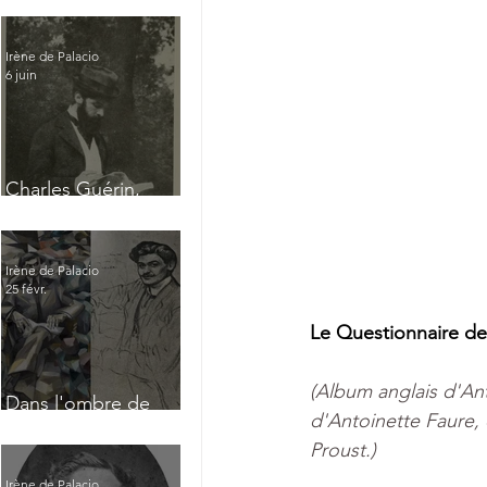
Irène de Palacio
6 juin
Charles Guérin,
homme intérieur
Irène de Palacio
25 févr.
Le Questionnaire de
(Album anglais d'Ant
Dans l'ombre de
d'Antoinette Faure, 
Jacques Nayral
Proust.)
Irène de Palacio