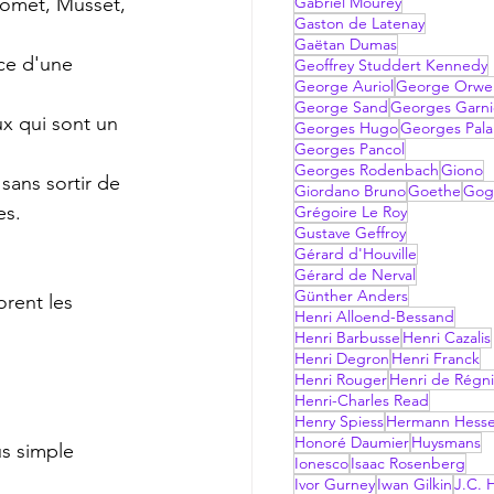
homet, Musset, 
Gabriel Mourey
Gaston de Latenay
Gaëtan Dumas
ce d'une 
Geoffrey Studdert Kennedy
George Auriol
George Orwel
George Sand
Georges Garni
x qui sont un 
Georges Hugo
Georges Pala
Georges Pancol
Georges Rodenbach
Giono
sans sortir de 
Giordano Bruno
Goethe
Gog
es.
Grégoire Le Roy
Gustave Geffroy
Gérard d'Houville
Gérard de Nerval
Günther Anders
orent les 
Henri Alloend-Bessand
Henri Barbusse
Henri Cazalis
Henri Degron
Henri Franck
Henri Rouger
Henri de Régni
Henri-Charles Read
Henry Spiess
Hermann Hess
Honoré Daumier
Huysmans
s simple 
Ionesco
Isaac Rosenberg
Ivor Gurney
Iwan Gilkin
J.C. H