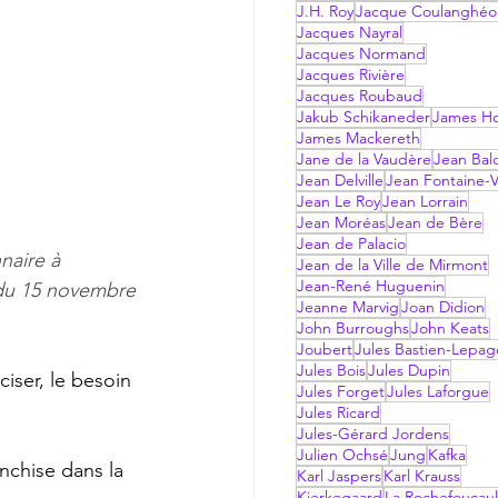
J.H. Roy
Jacque Coulanghéo
Jacques Nayral
Jacques Normand
Jacques Rivière
Jacques Roubaud
Jakub Schikaneder
James Hol
James Mackereth
Jane de la Vaudère
Jean Bal
Jean Delville
Jean Fontaine-V
Jean Le Roy
Jean Lorrain
Jean Moréas
Jean de Bère
Jean de Palacio
naire à 
Jean de la Ville de Mirmont
Jean-René Huguenin
 du 15 novembre 
Jeanne Marvig
Joan Didion
John Burroughs
John Keats
Joubert
Jules Bastien-Lepag
Jules Bois
Jules Dupin
ciser, le besoin 
Jules Forget
Jules Laforgue
Jules Ricard
Jules-Gérard Jordens
Julien Ochsé
Jung
Kafka
nchise dans la 
Karl Jaspers
Karl Krauss
Kierkegaard
La Rochefoucau