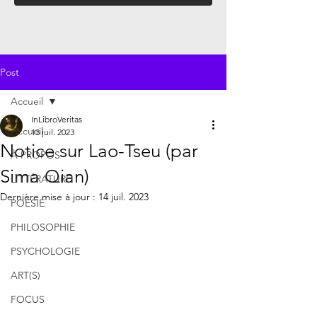
Post
Accueil
InLibroVeritas
Accueil
13 juil. 2023
Notice sur Lao-Tseu (par
À PROPOS
Sima Qian)
LITTÉRATURE
Dernière mise à jour :
14 juil. 2023
POÉSIE
PHILOSOPHIE
PSYCHOLOGIE
ART(S)
FOCUS