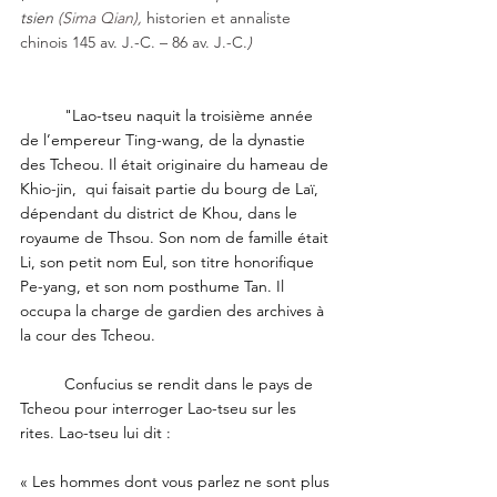
tsien
 (Sima Qian), 
historien et annaliste 
chinois 145 av. J.-C. – 86 av. J.-C.
)
	"Lao-tseu naquit la troisième année 
de l’empereur Ting-wang, de la dynastie 
des Tcheou. Il était originaire du hameau de 
Khio-jin,  qui faisait partie du bourg de Laï, 
dépendant du district de Khou, dans le 
royaume de Thsou. Son nom de famille était 
Li, son petit nom Eul, son titre honorifique 
Pe-yang, et son nom posthume Tan. Il 
occupa la charge de gardien des archives à 
la cour des Tcheou. 
	Confucius se rendit dans le pays de 
Tcheou pour interroger Lao-tseu sur les 
rites. Lao-tseu lui dit : 
« Les hommes dont vous parlez ne sont plus 