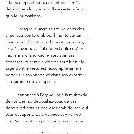
;  leurs corps et leurs os sont consumés 
depuis bien longtemps. Il ne reste  d’eux 
que leurs maximes. 
	Lorsque le sage se trouve dans des 
circonstances favorables, il monte sur un 
char ; quand les temps lui sont contraires, il 
erre à l’aventure. J’ai entendu dire qu’un 
habile marchand cache avec soin ses 
richesses, et semble vide de tout bien ; le 
sage dont la vertu est  accomplie aime à 
porter sur son visage et dans son extérieur 
l’apparence de la stupidité. 
	Renoncez à l’orgueil et à la multitude 
de vos désirs ; dépouillez-vous de ces 
dehors brillants et des vues ambitieuses qui 
vous occupent. Cela ne vous servirait de 
rien. Voilà tout ce que je puis vous dire. » 
	Lorsque Confucius eut quitté Lao-