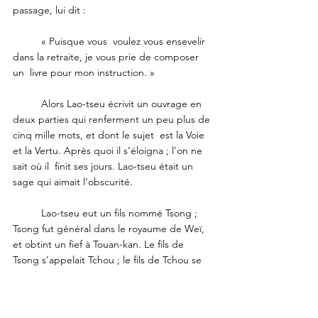
passage, lui dit :
	« Puisque vous  voulez vous ensevelir 
dans la retraite, je vous prie de composer 
un  livre pour mon instruction. » 
	Alors Lao-tseu écrivit un ouvrage en 
deux parties qui renferment un peu plus de 
cinq mille mots, et dont le sujet  est la Voie 
et la Vertu. Après quoi il s’éloigna ; l’on ne 
sait où il  finit ses jours. Lao-tseu était un 
sage qui aimait l’obscurité. 
	Lao-tseu eut un fils nommé Tsong ; 
Tsong fut général dans le royaume de Weï, 
et obtint un fief à Touan-kan. Le fils de 
Tsong s’appelait Tchou ; le fils de Tchou se 
nommait Kong ; le petit-fils de  Kong 
s’appelait Hia. Hia remplit une charge sous 
l’empereur Hiao-wen-ti des Han. Kiaï, fils de 