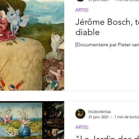
ART(S)
Jérôme Bosch, t
diable
[Documentaire par Pieter van
InLibroVeritas
31 janv. 2021
1 min de lectu
ART(S)