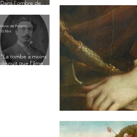
Dans l'ombre de
Jacques Nayral
Irène de Palacio
15 févr.
"La tombe a moins
de nuit que l'âme
n'a de jour" : Deux
saisissants poèmes
de deuil de Raoul
Lafagette (1892)