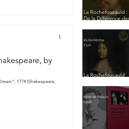
La Rochefoucauld :
De la Différence de
Esprits
e
InLibroVeritas
2 juil.
 Shakespeare, by
La Rochefoucauld
par lui-même
 Dream", 1774 (Shakespeare,
Irène de Palacio
6 juin