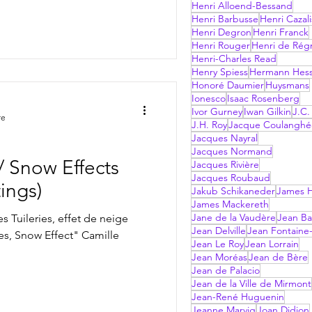
Henri Alloend-Bessand
Henri Barbusse
Henri Cazali
Henri Degron
Henri Franck
Henri Rouger
Henri de Rég
Henri-Charles Read
Henry Spiess
Hermann Hes
Honoré Daumier
Huysmans
Ionesco
Isaac Rosenberg
Ivor Gurney
Iwan Gilkin
J.C.
re
J.H. Roy
Jacque Coulanghé
Jacques Nayral
Jacques Normand
/ Snow Effects
Jacques Rivière
Jacques Roubaud
ings)
Jakub Schikaneder
James H
James Mackereth
Jane de la Vaudère
Jean Ba
es Tuileries, effet de neige
Jean Delville
Jean Fontaine-
ies, Snow Effect" Camille
Jean Le Roy
Jean Lorrain
Jean Moréas
Jean de Bère
Jean de Palacio
Jean de la Ville de Mirmont
Jean-René Huguenin
Jeanne Marvig
Joan Didion