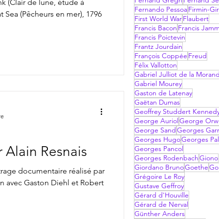
Fernand Gregh
Fernand Sé
k (Clair de lune, étude à
Fernando Pessoa
Firmin-Gi
at Sea (Pêcheurs en mer), 1796
First World War
Flaubert
Francis Bacon
Francis Jam
Francis Poictevin
Frantz Jourdain
François Coppée
Freud
Félix Vallotton
Gabriel Julliot de la Moran
Gabriel Mourey
Gaston de Latenay
Gaëtan Dumas
Geoffrey Studdert Kenned
re
George Auriol
George Orwe
George Sand
Georges Garn
Georges Hugo
Georges Pal
 Alain Resnais
Georges Pancol
Georges Rodenbach
Giono
Giordano Bruno
Goethe
Go
rage documentaire réalisé par
Grégoire Le Roy
Gustave Geffroy
Gérard d'Houville
Gérard de Nerval
Günther Anders