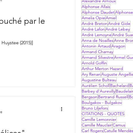
Alexandre Arnoux
Alphonse Allais
Alphonse Daudet
Alphonse
Amelia Opie
Amiel
ouché par le
André Breton
André Gide
André Lafon
André Lebey
André Lemoyne
André Sua
Anna de Noailles
Anne Bro
 Huystee (2015)]
Antonin Artaud
Aragon
Armand Charnay
Armand Silvestre
Armel Gu
Arnold Goffin
Arthur Merton Hazard
Ary Renan
Auguste Angelli
Augustine Bulteau
Aurélien Scholl
Bachelard
B
Barbey d'Aurevilly
Baudelai
Bergson
Bertrand Russell
B
Boulgakov - Bulgakov
Bruno Liljefors
re
CITATIONS - QUOTES
Camille Lemonnier
Camille Mauclair
Camus
Carl Rogers
Catulle Mendè