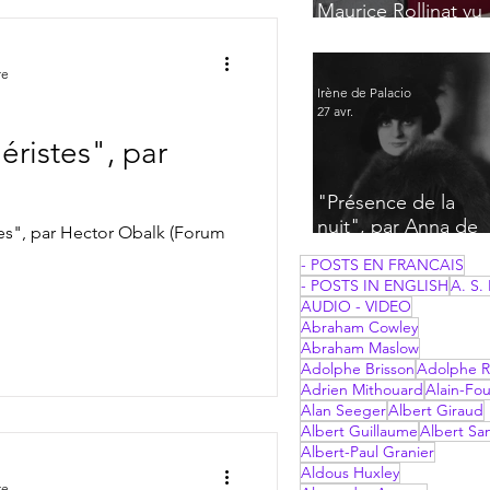
Maurice Rollinat vu
par Frantz Jourdain
re
Irène de Palacio
27 avr.
ristes", par
"Présence de la
nuit", par Anna de
tes", par Hector Obalk (Forum
Noailles
- POSTS EN FRANCAIS
- POSTS IN ENGLISH
A. S. 
AUDIO - VIDEO
Abraham Cowley
Abraham Maslow
Adolphe Brisson
Adolphe R
Adrien Mithouard
Alain-Fou
Alan Seeger
Albert Giraud
Albert Guillaume
Albert Sa
Albert-Paul Granier
Aldous Huxley
re