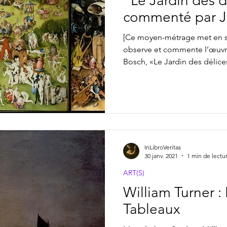
"Le Jardin des d
commenté par J
[Ce moyen-métrage met en s
observe et commente l’œuvr
Bosch, «Le Jardin des délices
InLibroVeritas
30 janv. 2021
1 min de lectu
ART(S)
William Turner : 
Tableaux