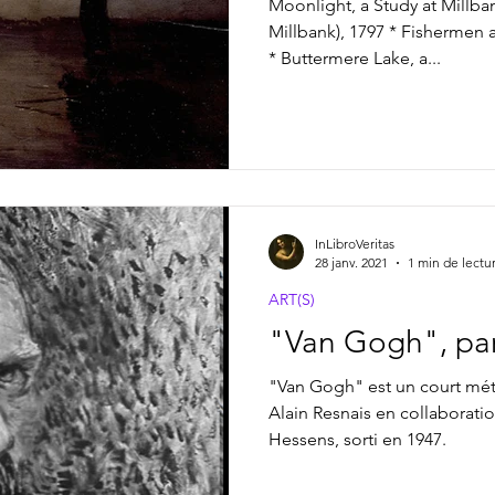
Moonlight, a Study at Millban
Millbank), 1797 * Fishermen 
* Buttermere Lake, a...
InLibroVeritas
28 janv. 2021
1 min de lectu
ART(S)
"Van Gogh", par
"Van Gogh" est un court mét
Alain Resnais en collaboration avec Gaston Diehl et Robert
Hessens, sorti en 1947.