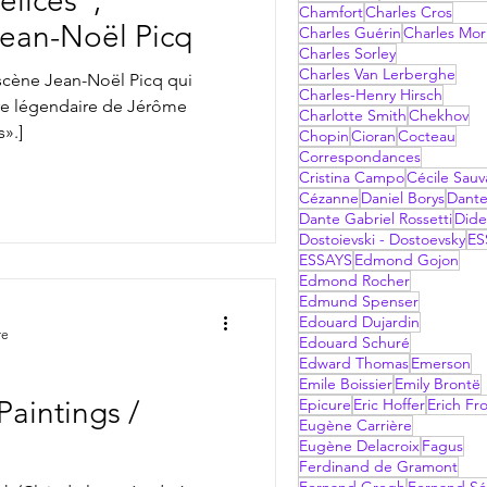
élices",
Chamfort
Charles Cros
ean-Noël Picq
Charles Guérin
Charles Mor
Charles Sorley
Charles Van Lerberghe
cène Jean-Noël Picq qui
Charles-Henry Hirsch
e légendaire de Jérôme
Charlotte Smith
Chekhov
».]
Chopin
Cioran
Cocteau
Correspondances
Cristina Campo
Cécile Sau
Cézanne
Daniel Borys
Dant
Dante Gabriel Rossetti
Dide
Dostoievski - Dostoevsky
ES
ESSAYS
Edmond Gojon
Edmond Rocher
Edmund Spenser
Edouard Dujardin
re
Edouard Schuré
Edward Thomas
Emerson
Emile Boissier
Emily Brontë
Paintings /
Epicure
Eric Hoffer
Erich F
Eugène Carrière
Eugène Delacroix
Fagus
Ferdinand de Gramont