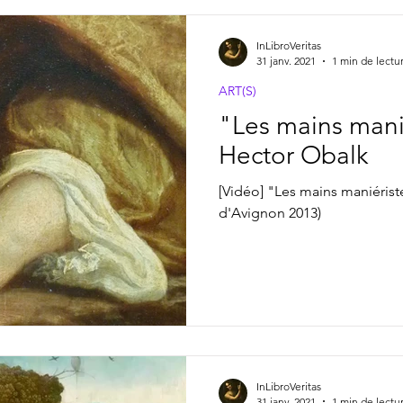
InLibroVeritas
31 janv. 2021
1 min de lectu
ART(S)
"Les mains manié
Hector Obalk
[Vidéo] "Les mains maniéris
d'Avignon 2013)
InLibroVeritas
31 janv. 2021
1 min de lectu