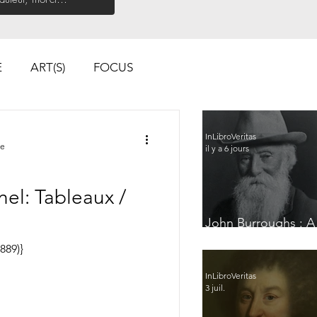
E
ART(S)
FOCUS
InLibroVeritas
re
il y a 6 jours
el: Tableaux /
John Burroughs : A
Glimpse of France
889)}
InLibroVeritas
3 juil.