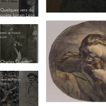
Quelques vers du
poète lorrain Léon
Tonnelier
Irène de Palacio
6 juin
Charles Guérin,
homme intérieur
Irène de Palacio
25 févr.