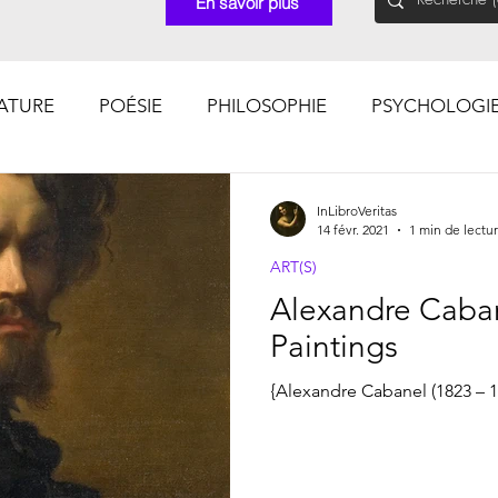
En savoir plus
RATURE
POÉSIE
PHILOSOPHIE
PSYCHOLOGI
CHOSES VUES (Photographies)
InLibroVeritas
14 févr. 2021
1 min de lectu
ART(S)
Alexandre Caban
Paintings
{Alexandre Cabanel (1823 – 1